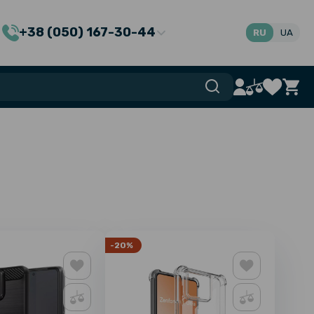
+38 (050) 167-30-44
RU
UA
-20%