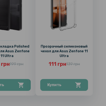
акладка Polished
Прозрачный силиконовый
ля Asus Zenfone
чехол для Asus Zenfone 11
11 Ultra
Ultra
 грн
111 грн
199 грн
139 грн
ть
Купить