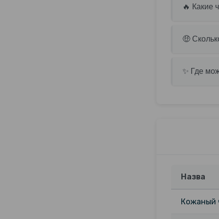
🔥 Какие 
🤑 Скольк
✨ Где мож
Назва
Кожаный ч