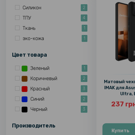
Силикон
2
ТПУ
4
Ткань
1
эко-кожа
1
Цвет товара
Зеленый
1
Коричневый
2
Матовый чех
IMAK для Asu
Красный
3
Ultra,
Синий
2
237 гр
Черный
3
Производитель
Купить