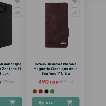
ол накладка
Кожаный чехол книжка
s Zenfone 11
Magnetic Clasp для Asus
 Black
Zenfone 11 Ultra
н
390 грн
279 грн
459 грн
Купить