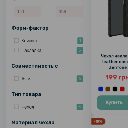
-
Форм-фактор
Книжка
1
Накладка
5
Чехол накла
leather саs
Совместимость c
Zenfone 
199 гр
Asus
6
Тип товара
Купить
Чехол
6
Материал чехла
-15%