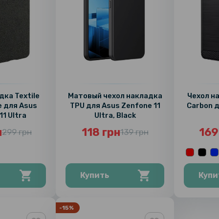
дка Textile
Матовый чехол накладка
Чехол н
e для Asus
TPU для Asus Zenfone 11
Carbon д
11 Ultra
Ultra, Black
н
118 грн
169
299 грн
139 грн
Купить
Купи
-15%