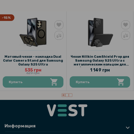
-15%
Матовый чехол - накладка Dual
Чехол Nillkin CamShield Prop для
Color Camera Stand для Samsung
Samsung Galaxy S25 Ultra с
Galaxy S25 Ultra
металлическим кольцом для
беспроводной зарядки
535 грн
1 149 грн
629 грн
Купить
Купить
Информация