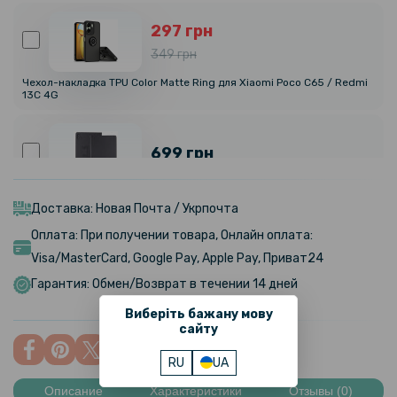
297 грн
349 грн
Чехол-накладка TPU Color Matte Ring для Xiaomi Poco C65 / Redmi
13C 4G
699 грн
Чeхол Galeo Leather Stand для Blackview Oscal Pad 13
Доставка: Новая Почта / Укрпочта
Оплата: При получении товара, Онлайн оплата:
159 грн
Visa/MasterCard, Google Pay, Apple Pay, Приват24
199 грн
Гарантия: Обмен/Возврат в течении 14 дней
Противоударная гидрогелевая пленка Hydrogel Film для Xiaomi
Redmi 12C, Transparent
Виберіть бажану мову
сайту
129 грн
RU
UA
179 грн
Описание
Характеристики
Отзывы (0)