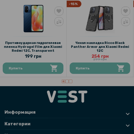
-15%
299 грн
Чехол - накладка TPU Color Matte Ring для Realme C55
118 грн
139 грн
Противоударная гидрогелевая
Чехол накладка Ricco Black
пленка Hydrogel Film для Xiaomi
Panther Armor для Xiaomi Redmi
Защитное стекло Tempered Glass 0.3mm для Xiaomi Redmi 13C /
Redmi 12C, Transparent
12C
Poco C65, Transparent
199 грн
254 грн
299 грн
Купить
Купить
Информация
Категории