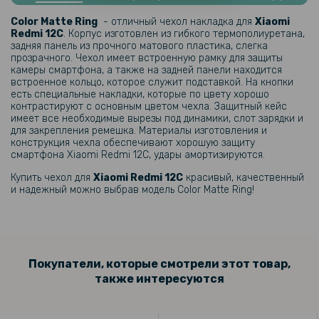
Закаленное защитное стекло Full Screen Tempered Glass для
Xiaomi Redmi 12C, Black
Color Matte Ring
- отличный чехол накладка для
Xiaomi
Redmi 12C
. Корпус изготовлен из гибкого термополиуретана,
задняя панель из прочного матового пластика, слегка
199 грн
прозрачного. Чехол имеет встроенную рамку для защиты
камеры смартфона, а также на задней панели находится
249 грн
встроенное кольцо, которое служит подставкой. На кнопки
есть специальные накладки, которые по цвету хорошо
Защитное стекло Gelius Full Cover Ultra-Thin 0.25mm для Xiaomi
контрастируют с основным цветом чехла. Защитный кейс
Redmi 12C Black
имеет все необходимые вырезы под динамики, слот зарядки и
для закрепления ремешка. Материалы изготовления и
конструкция чехла обеспечивают хорошую защиту
118 грн
смартфона Xiaomi Redmi 12C, удары амортизируются.
139 грн
Купить чехол для
Xiaomi Redmi 12C
красивый, качественный
Защитное стекло Tempered Glass 0.3mm для Xiaomi Redmi 12C,
и надежный можно выбрав модель Color Matte Ring!
Transparent
109 грн
179 грн
Покупатели, которые смотрели этот товар,
Матовый чехол накладка Silicone Matted для Xiaomi Redmi A1 / A2
также интересуются
254 грн