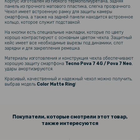
169 грн
Корпус изготовлен из гибкого термополиуретана, задняя
панель из прочного матового пластика, слегка прозрачного.
199 грн
Чехол имеет встроенную рамку для защиты камеры
смартфона, а также на задней панели находится встроенное
Защитное стекло Tempered Glass 0.3mm для Tecno Pova 7 4G /
кольцо, которое служит подставкой.
Pova 7 Neo
На кнопки есть специальные накладки, которые по цвету
хорошо контрастируют с основным цветом чехла. Защитный
кейс имеет все необходимые вырезы под динамики, слот
зарядки и для закрепления ремешка.
Материалы изготовления и конструкция чехла обеспечивают
хорошую защиту смартфона
Tecno Pova 7 4G / Pova 7 Neo
,
удары амортизируются.
Красивый, качественный и надежный чехол можно получить,
выбрав модель
Color Matte Ring
!
Покупатели, которые смотрели этот товар,
также интересуются