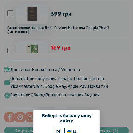
399 грн
Гидрогелевая пленка iNobi Privacy Matte для Google Pixel 7
(Антишпион)
159 грн
199 грн
Противоударная гидрогелевая пленка Hydrogel Film для Google
Pixel 7, Transparent
Доставка: Новая Почта / Укрпочта
Оплата: При получении товара, Онлайн оплата:
159 грн
Visa/MasterCard, Google Pay, Apple Pay, Приват24
199 грн
Гарантия: Обмен/Возврат в течении 14 дней
Прозрачный силиконовый чехол для Google Pixel 7
Виберіть бажану мову
101 грн
сайту
119 грн
Описание
Характеристики
Отзывы (2)
RU
UA