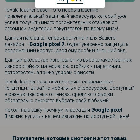
Защитное стекло Tempered Glass 0.3mm для Google Pixel 7,
Transparent
Textile leather саse – это необыкновенно
привлекательный защитный аксессуар, который уже
успел получить много положительных отзывов от
159 грн
огромной аудитории покупателей по всему миру!
199 грн
Данная накладка теперь доступна и для Вашего
Противоударная гидрогелевая пленка Hydrogel Film для Google
девайса –
Google pixel 7
, будет уверенно защищать
Pixel 7 на заднюю панель, Transparent
современный корпус, даря ему особый внешний вид.
Данный аксессуар изготовлен из высококачественных
239 грн
износостойких материалов, стойких к царапинам,
299 грн
потертостям, а также ударам с высоты.
Textile leather саse олицетворяет современные
Гидрогелевая пленка iNobi Matte для Google Pixel 7, Матовая
тенденции дизайна мобильных аксессуаров, доступный
в разных цветовых оттенках, среди которых вы
239 грн
обязательно сможете выбрать свой любимый.
299 грн
Чехол-накладку премиум класса для
Google pixel
7
можно купить в нашем магазине по доступной цене!
Гидрогелевая пленка iNobi Matte для Google Pixel 7 на заднюю
панель, Матовая
254 грн
Покупатели, которые смотрели этот товар,