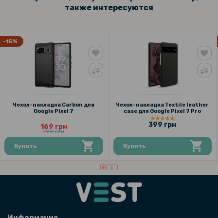
также интересуются
299 грн
Чехол накладка Ricco Armor для Google Pixel 7
-15%
169 грн
199 грн
Чехол-накладка Carbon для Google Pixel 7
209 грн
Чехол-накладка Carbon для
Чехол-накладка Textile leather
Google Pixel 7
саse для Google Pixel 7 Pro
249 грн
399 грн
169 грн
199 грн
Сетевое зарядное устройство Hoco CS25A 1USB-C / 1USB PD / QC
20W Type-C to Type-C, Black
Купить
Купить
Информация