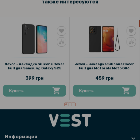
также интересуются
169 грн
Защитное стекло с рамкой CD Pattern для Motorola Moto G55​​ на
заднюю камеру
319 грн
399 грн
Противоударная гидрогелевая пленка Privacy HD Glossy для
Motorola Moto G55 (Антишпион, глянцевая)
Чехол - накладка Silicone Cover
Чехол - накладка Silicone Cover
Full для Samsung Galaxy S25
Full для Motorola Moto G86
101 грн
399 грн
459 грн
119 грн
Купить
Купить
Защитное стекло Tempered Glass на заднюю камеру для Motorola
Moto G55
Информация