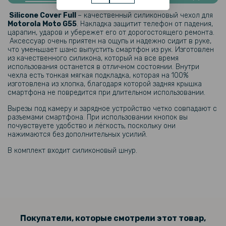
Противоударная гидрогелевая пленка Hydrogel Film для Motorola
Moto G55 на заднюю панель, Transparent
Silicone Cover Full
– качественный силиконовый чехол для
Motorola Moto G55​
. Накладка защитит телефон от падения,
царапин, ударов и убережет его от дорогостоящего ремонта.
239 грн
Аксессуар очень приятен на ощупь и надежно сидит в руке,
что уменьшает шанс выпустить смартфон из рук. Изготовлен
299 грн
из качественного силикона, который на все время
использования останется в отличном состоянии. Внутри
Гидрогелевая пленка iNobi Matte для Motorola Moto G55 на заднюю
чехла есть тонкая мягкая подкладка, которая на 100%
панель, Матовая
изготовлена ​​из хлопка, благодаря которой задняя крышка
смартфона не повредится при длительном использовании.
144 грн
Вырезы под камеру и зарядное устройство четко совпадают с
169 грн
разъемами смартфона. При использовании кнопок вы
почувствуете удобство и лёгкость, поскольку они
Защитное стекло Full Screen Tempered Glass для Motorola Moto
нажимаются без дополнительных усилий.
G55, Black
В комплект входит силиконовый шнур.
144 грн
169 грн
Защитное стекло Tempered Glass для Motorola Moto G55
Покупатели, которые смотрели этот товар,
135 грн