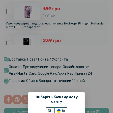
159 грн
199 грн
Противоударная гидрогелевая пленка Hydrogel Film для Motorola
Moto G55, Transparent
239 грн
299 грн
Гидрогелевая пленка iNobi Matte для Motorola Moto G55, Матовая
Доставка: Новая Почта / Укрпочта
Оплата: При получении товара, Онлайн оплата:
319 грн
Visa/MasterCard, Google Pay, Apple Pay, Приват24
399 грн
Гарантия: Обмен/Возврат в течении 14 дней
Гидрогелевая пленка iNobi Privacy Matte для Motorola Moto G55
(Антишпион)
Виберіть бажану мову
159 грн
сайту
199 грн
RU
UA
Описание
Характеристики
Отзывы (0)