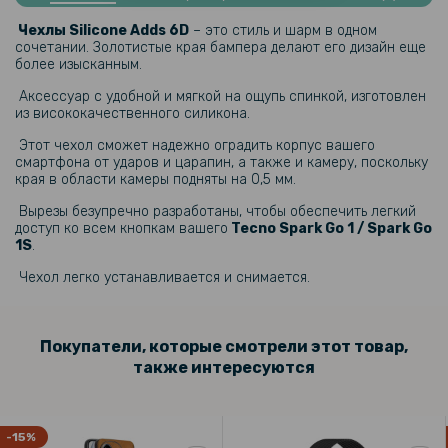
Чехол - книжка Fabric Texture для Tecno Spark Go 1 / Spark Go 1S
Чехлы Silicone Adds 6D
– это стиль и шарм в одном
сочетании. Золотистые края бампера делают его дизайн еще
более изысканным.
399 грн
Аксессуар с удобной и мягкой на ощупь спинкой, изготовлен
из висококачественного силикона.
Противоударная гидрогелевая пленка Privacy HD Glossy для Tecno
Spark Go 1 (Антишпион, глянцевая)
Этот чехол сможет надежно оградить корпус вашего
смартфона от ударов и царапин, а также и камеру, поскольку
края в области камеры подняты на 0,5 мм.
203 грн
Вырезы безупречно разработаны, чтобы обеспечить легкий
239 грн
доступ ко всем кнопкам вашего
Tecno Spark Go 1 / Spark Go
1S
.
Чехол накладка Silicone Adds 6D для Realme C55
Чехол легко устанавливается и снимается.
159 грн
199 грн
Покупатели, которые смотрели этот товар,
Противоударная гидрогелевая пленка Hydrogel Film для Tecno
также интересуются
Spark Go 1, Transparent
159 грн
-15%