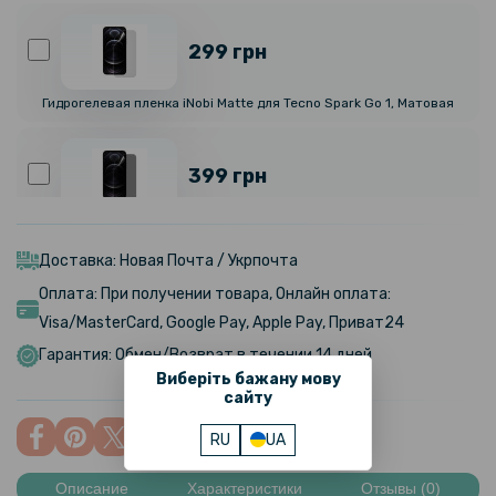
299 грн
Гидрогелевая пленка iNobi Matte для Tecno Spark Go 1, Матовая
399 грн
Гидрогелевая пленка iNobi Privacy Matte для Tecno Spark Go 1
(Антишпион)
Доставка: Новая Почта / Укрпочта
Оплата: При получении товара, Онлайн оплата:
299 грн
Visa/MasterCard, Google Pay, Apple Pay, Приват24
Гарантия: Обмен/Возврат в течении 14 дней
Гидрогелевая пленка iNobi Matte для Tecno Spark Go 1 на заднюю
Виберіть бажану мову
панель, Матовая
сайту
373 грн
RU
UA
439 грн
Описание
Характеристики
Отзывы (0)