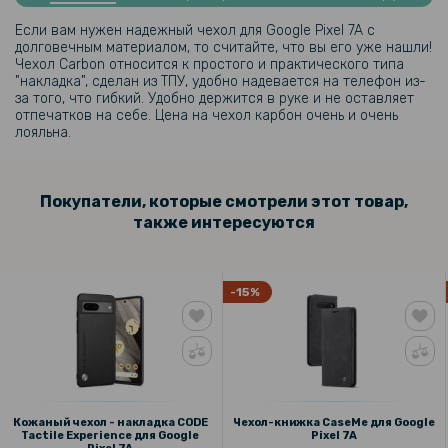
Если вам нужен надежный чехол для Google Pixel 7A с
103 грн
долговечным материалом, то считайте, что вы его уже нашли!
Чехол Carbon относится к простого и практического типа
129 грн
"накладка", сделан из ТПУ, удобно надевается на телефон из-
за того, что гибкий. Удобно держится в руке и не оставляет
Защитное стекло на заднюю камеру для Google Pixel 7A
отпечатков на себе. Цена на чехол карбон очень и очень
лояльна.
Покупатели, которые смотрели этот товар,
также интересуются
-15%
Кожаный чехол - накладка CODE
Чехол-книжка CaseMe для Google
Tactile Experience для Google
Pixel 7A