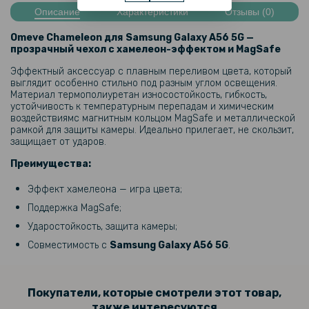
Описание
Характеристики
Отзывы (0)
Кожаный чехол - накладка CODE Tactile Experience для Samsung
Galaxy A56 5G
Omeve Chameleon для
Samsung Galaxy A56 5G
—
прозрачный чехол с хамелеон-эффектом и MagSafe
118 грн
Эффектный аксессуар с плавным переливом цвета, который
139 грн
выглядит особенно стильно под разным углом освещения.
Материал термополиуретан износостойкость, гибкость,
Защитное стекло 3D на заднюю камеру для Samsung Galaxy A56
устойчивость к температурным перепадам и химическим
5G, Black
воздействиямс магнитным кольцом MagSafe и металлической
рамкой для защиты камеры. Идеально прилегает, не скользит,
защищает от ударов.
110 грн
Преимущества:
129 грн
Защитное стекло Tempered Glass на заднюю камеру для Samsung
Эффект хамелеона — игра цвета;
Galaxy A56 5G
Поддержка MagSafe;
Ударостойкость, защита камеры;
103 грн
Совместимость с
Samsung Galaxy A56 5G
.
129 грн
Защитное стекло Tempered Glass 0.3mm для Samsung Galaxy A56
5G
Покупатели, которые смотрели этот товар,
также интересуются