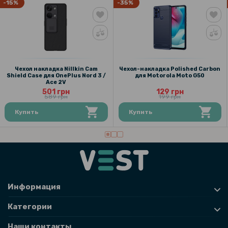
-15%
-35%
Чехол накладка Nillkin Cam
Чехол-накладка Polished Carbon
Shield Case для OnePlus Nord 3 /
для Motorola Moto G50
Ace 2V
501 грн
129 грн
589 грн
199 грн
Купить
Купить
Информация
Категории
Наши контакты