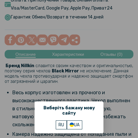
Оплата: При получении товара, Онлайн оплата:
Visa/MasterCard, Google Pay, Apple Pay, Приват24
Гарантия: Обмен/Возврат в течении 14 дней
Описание
Характеристики
Отзывы (0)
Бренд Nillkin
славится своим качеством и оригинальностью,
поэтому серия чехлов
Black Mirror
не исключение. Данная
модель чехла противоударная и надежно защищает смартфон
от загрязнений и царапин.
Весь корпус изготовлен из прочного и
высококачественного пластика. Чехол выполнен
Виберіть бажану мову
в стильном дизайне и имеет ребристую,
сайту
матовую поверхность, что позволит избежать
скольжения в руках.
RU
UA
Камера надежно защищена от попадания пыли и