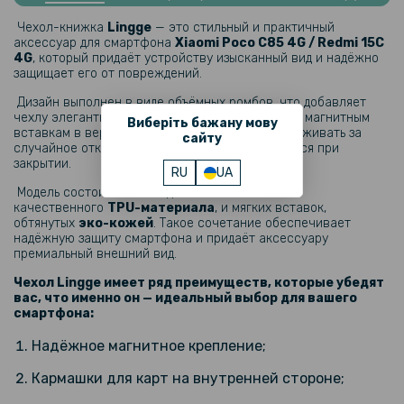
Гидрогелевая пленка Hydrogel Film для Xiaomi Redmi 15C 4G на
Чехол-книжка
Lingge
— это стильный и практичный
заднюю панель, Transparent
аксессуар для смартфона
Xiaomi Poco C85 4G / Redmi 15C
4G
, который придаёт устройству изысканный вид и надёжно
защищает его от повреждений.
239 грн
Дизайн выполнен в виде объёмных ромбов, что добавляет
299 грн
чехлу элегантности и утончённости. Благодаря магнитным
Виберіть бажану мову
вставкам в верхней крышке вы можете не переживать за
Гидрогелевая пленка Hydrogel Film для Xiaomi Redmi 15C 4G на
сайту
случайное открытие — она надёжно фиксируется при
заднюю панель, Матовая
закрытии.
RU
UA
Модель состоит из накладки, изготовленной из
159 грн
качественного
TPU-материала
, и мягких вставок,
199 грн
обтянутых
эко-кожей
. Такое сочетание обеспечивает
надёжную защиту смартфона и придаёт аксессуару
Защитное стекло Tempered Glass 0.3mm для Xiaomi Redmi 15C 4G
премиальный внешний вид.
/ Poco C85 4G
Чехол Lingge имеет ряд преимуществ, которые убедят
вас, что именно он — идеальный выбор для вашего
103 грн
смартфона:
129 грн
Надёжное магнитное крепление;
Защитное стекло Tempered Glass 0,3mm 2.5D для Xiaomi Redmi
15C 4G на заднюю камеру
Кармашки для карт на внутренней стороне;