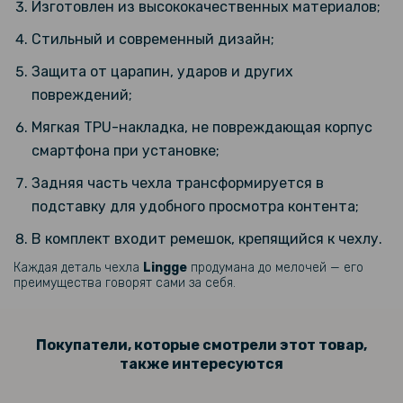
Изготовлен из высококачественных материалов;
159 грн
Стильный и современный дизайн;
199 грн
Защита от царапин, ударов и других
Гидрогелевая пленка Hydrogel Film для Xiaomi Poco C85 4G,
Transparent
повреждений;
Мягкая TPU-накладка, не повреждающая корпус
319 грн
смартфона при установке;
399 грн
Задняя часть чехла трансформируется в
Гидрогелевая пленка Privacy HD Glossy для Xiaomi Poco C85 4G
(Антишпион, глянцевая)
подставку для удобного просмотра контента;
В комплект входит ремешок, крепящийся к чехлу.
239 грн
Каждая деталь чехла
Lingge
продумана до мелочей — его
299 грн
преимущества говорят сами за себя.
Гидрогелевая пленка Hydrogel Film для Xiaomi Poco C85 4G,
Матовая
Покупатели, которые смотрели этот товар,
также интересуются