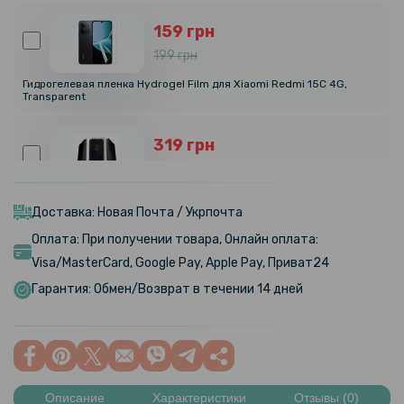
159 грн
199 грн
Гидрогелевая пленка Hydrogel Film для Xiaomi Redmi 15C 4G,
Transparent
319 грн
399 грн
Гидрогелевая пленка Privacy HD Glossy для Xiaomi Redmi 15C 4G
(Антишпион, глянцевая)
Доставка: Новая Почта / Укрпочта
Оплата: При получении товара, Онлайн оплата:
239 грн
Visa/MasterCard, Google Pay, Apple Pay, Приват24
299 грн
Гарантия: Обмен/Возврат в течении 14 дней
Гидрогелевая пленка Hydrogel Film для Xiaomi Redmi 15C 4G,
Матовая
159 грн
199 грн
Описание
Характеристики
Отзывы (0)