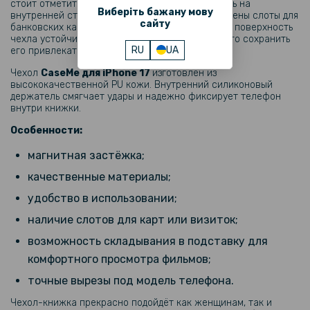
319 грн
стоит отметить, что чехол очень практичен, ведь на
Виберіть бажану мову
внутренней стороне верхней крышки расположены слоты для
399 грн
сайту
банковских карт или, например, денег. Внешняя поверхность
чехла устойчива к износу, что позволяет надолго сохранить
Гидрогелевая пленка Privacy HD Glossy для iPhone 17 (Антишпион,
RU
UA
его привлекательный внешний вид.
глянцевая)
Чехол
CaseMe для
iPhone 17
изготовлен из
высококачественной PU кожи. Внутренний силиконовый
239 грн
держатель смягчает удары и надежно фиксирует телефон
299 грн
внутри книжки.
Гидрогелевая пленка Hydrogel Film для iPhone 17, Матовая
Особенности:
магнитная застёжка;
качественные материалы;
удобство в использовании;
наличие слотов для карт или визиток;
возможность складывания в подставку для
комфортного просмотра фильмов;
точные вырезы под модель телефона.
Чехол-книжка прекрасно подойдёт как женщинам, так и