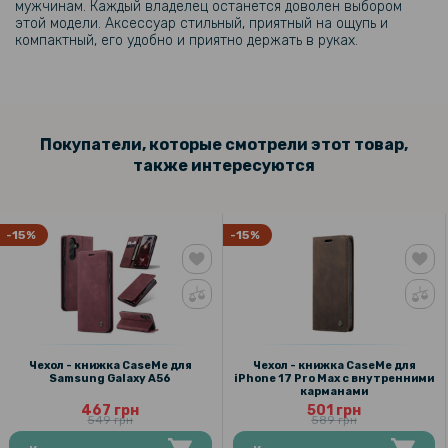
мужчинам. Каждый владелец останется доволен выбором
этой модели. Аксессуар стильный, приятный на ощупь и
компактный, его удобно и приятно держать в руках.
Покупатели, которые смотрели этот товар,
также интересуются
-15%
-15%
Чехол - книжка CaseMe для
Чехол - книжка CaseMe для
Samsung Galaxy A56
iPhone 17 Pro Max с внутренними
карманами
467 грн
501 грн
549 грн
589 грн