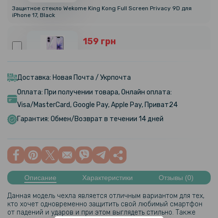
Защитное стекло Wekome King Kong Full Screen Privacy 9D для
iPhone 17, Black
159 грн
199 грн
Гидрогелевая пленка Hydrogel Film для iPhone 17 на заднюю
панель, Transparent
Доставка: Новая Почта / Укрпочта
Оплата: При получении товара, Онлайн оплата:
239 грн
Visa/MasterCard, Google Pay, Apple Pay, Приват24
299 грн
Гарантия: Обмен/Возврат в течении 14 дней
Гидрогелевая пленка Hydrogel Film для iPhone 17 на заднюю
панель, Матовая
159 грн
199 грн
Описание
Характеристики
Отзывы (0)
Гидрогелевая пленка Hydrogel Film для iPhone 17, Transparent
Данная модель чехла является отличным вариантом для тех,
кто хочет одновременно защитить свой любимый смартфон
от падений и ударов и при этом выглядеть стильно. Также