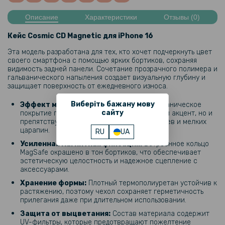
Описание
Характеристики
Отзывы (0)
Кейс Cosmic CD Magnetic для iPhone 16
Эта модель разработана для тех, кто хочет подчеркнуть цвет
своего смартфона с помощью ярких бортиков, сохраняя
видимость задней панели. Сочетание прозрачного полимера и
гальванического напыления создает визуальную глубину и
защищает поверхность от ежедневного износа.
Виберіть бажану мову
Эффект металлического блеска:
Гальваническое
сайту
покрытие граней не только придает цветной акцент, но и
препятствует появлению отпечатков пальцев и мелких
царапин.
RU
UA
Усиленная магнитная фиксация:
Встроенное кольцо
MagSafe окрашено в тон бортиков, что обеспечивает
эстетическую целостность и надежное сцепление с
аксессуарами.
Хранение формы:
Плотный термополиуретан устойчив к
растяжению, поэтому чехол сохраняет герметичность
прилегания даже при длительном использовании.
Защита от выцветания:
Состав материала содержит
UV-фильтры, которые предотвращают пожелтение