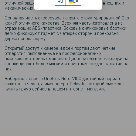
RU
UA
отличной защиты корпуса OnePlus Nord N100 от внешних и
механических повреждений!
Основная часть аксессуара покрыта структурированной Эко
кожей отличного качества. Верхняя часть изготовлена ​​из
отражающих ABS-пластика. Боковые силиконовые бортики
легко фиксируют гаджет с четырех сторон и прекрасно
держат свою форму!
Открытый доступ к камере и всем портам дают четкие
отверстия, выполненные на профессиональных
высококачественных машинах. Дополнительные накладки на
кнопки делают более мягким и приятным каждое нажатие на
них.
Выбери для своего OnePlus Nord N100 достойный вариант
защитного чехла, а именно Epik Delicate, который сможешь
купить прямо сейчас в нашем интернет-магазине!