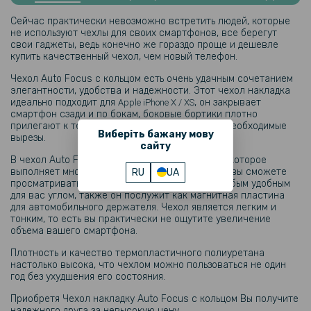
Противоударная гидрогелевая пленка Hydrogel Film для Samsung
Сейчас практически невозможно встретить людей, которые
Galaxy S21 FE 5G, Transparent
не используют чехлы для своих смартфонов, все берегут
свои гаджеты, ведь конечно же гораздо проще и дешевле
купить качественный чехол, чем новый телефон.
199 грн
Чехол Auto Focus с кольцом есть очень удачным сочетанием
249 грн
элегантности, удобства и надежности. Этот чехол накладка
идеально подходит для
, он закрывает
Apple iPhone X / XS
Защитное стекло Gelius Full Cover Ultra-Thin 0.25mm для Apple
смартфон сзади и по бокам, боковые бортики плотно
iPhone X, Black
прилегают к телефону, предусмотренные все необходимые
Виберіть бажану мову
вырезы.
сайту
В чехол Auto Focus C-KU вмонтирован кольцо, которое
выполняет множество функций, благодаря ему вы сможете
RU
UA
просматривать любимые видео, фильмы под любым удобным
для вас углом, также он послужит как магнитная пластина
для автомобильного держателя. Чехол является легким и
тонким, то есть вы практически не ощутите увеличение
объема вашего смартфона.
Плотность и качество термопластичного полиуретана
настолько высока, что чехлом можно пользоваться не один
год без ухудшения его состояния.
Приобретя Чехол накладку Auto Focus с кольцом Вы получите
надежного друга за невысокую цену.