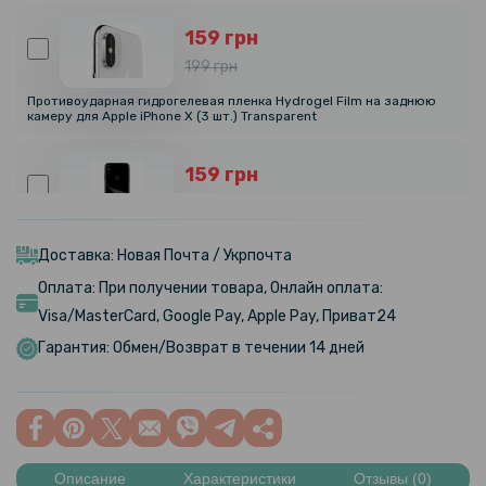
159 грн
199 грн
Противоударная гидрогелевая пленка Hydrogel Film на заднюю
камеру для Apple iPhone X (3 шт.) Transparent
159 грн
199 грн
Противоударная гидрогелевая пленка Hydrogel Film для Apple
iPhone XS на заднюю панель, Transparent
Доставка: Новая Почта / Укрпочта
Оплата: При получении товара, Онлайн оплата:
159 грн
Visa/MasterCard, Google Pay, Apple Pay, Приват24
199 грн
Гарантия: Обмен/Возврат в течении 14 дней
Противоударная гидрогелевая пленка Hydrogel Film для Apple
iPhone XS 3шт на камеру, Transparent
159 грн
199 грн
Описание
Характеристики
Отзывы (0)