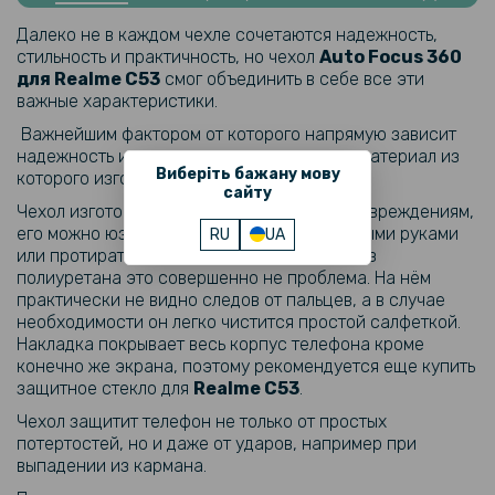
Противоударная гидрогелевая пленка Hydrogel Film для Realme
Далеко не в каждом чехле сочетаются надежность,
C53, Transparent
стильность и практичность, но чехол
Auto Focus 360
для Realme C53
смог объединить в себе все эти
239 грн
важные характеристики.
299 грн
Важнейшим фактором от которого напрямую зависит
надежность и частично практичность это материал из
Гидрогелевая пленка iNobi Matte для Realme C53, Матовая
Виберіть бажану мову
которого изготовлен чехол.
сайту
Чехол изготовлен из
ТПУ
, он устойчив к повреждениям,
159 грн
его можно юзать каждый день, брать грязными руками
RU
UA
199 грн
или протирать в кармане брюк, для чехла из
полиуретана это совершенно не проблема. На нём
Противоударная гидрогелевая пленка Hydrogel Film для Realme
практически не видно следов от пальцев, а в случае
C53 на заднюю панель, Transparent
необходимости он легко чистится простой салфеткой.
Накладка покрывает весь корпус телефона кроме
239 грн
конечно же экрана, поэтому рекомендуется еще купить
защитное стекло для
Realme C53
.
299 грн
Чехол защитит телефон не только от простых
Гидрогелевая пленка iNobi Matte для Realme C53 на заднюю
потертостей, но и даже от ударов, например при
панель, Матовая
выпадении из кармана.