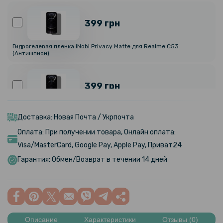
399 грн
Гидрогелевая пленка iNobi Privacy Matte для Realme C53
(Антишпион)
399 грн
Гидрогелевая пленка iNobi Privacy Matte для Realme C51
(Антишпион)
Доставка: Новая Почта / Укрпочта
Оплата: При получении товара, Онлайн оплата:
159 грн
Visa/MasterCard, Google Pay, Apple Pay, Приват24
199 грн
Гарантия: Обмен/Возврат в течении 14 дней
Противоударная гидрогелевая пленка Hydrogel Film для Realme
C51, Transparent
159 грн
199 грн
Описание
Характеристики
Отзывы (0)