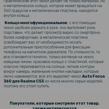
Практическим этот чехол делает не только материал, но
129 грн
и металлическое кольцо, которое может вращаться на
159 грн
360 градусов и металлическая пластина, находится
внутри кольца.
Закаленное защитное стекло Full Screen Tempered Glass для
Realme C53, Black
Кольцо многофункциональное
, с его помощью
чехол удобнее держать в руке, оно выполняет роль
239 грн
подставки, что делает просмотр видео со смартфона
более комфортным, а металлическая пластина
299 грн
освобождает вас от необходимости искать
дополнительные приспособления для фиксации
Гидрогелевая пленка iNobi Matte для Realme C51, Матовая
телефона на магнитном держателе. По стильности, то
все становится понятно, только взглянув на чехол,
изящные линии, красивое кольцо с пластиной, которые
классно переливаются на солнце, четкие контуры
вокруг камеры, маленькие кнопки накладки, которые
легко нажимаются, все это выделяет чехол
Auto Focus
360 для Realme C53
из числа многих серых моделей,
поэтому его стоит купить.
Покупатели, которые смотрели этот товар,
также интересуются