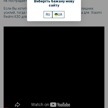
не пострадает.
Виберіть бажану мову
сайту
Если Вы хотите выглядеть стильно, не прилагая лишних
усилий, тогда чехол накладка Armored Case Sota для Xiaomi
RU
UA
Redmi K30 для вас.