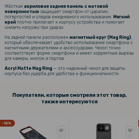
343 грн
Жёсткая
акриловая задняя панель с матовой
429 грн
поверхностью
защищает смартфон от царапин,
потертостей и следов ежедневного использования.
Мягкий
Защитное стекло Privacy Full Screen 360 для Poco F8 Ultra / Redmi
край
плотно прилегает к корпусу устройства и помогает
K90 Pro Max с поддержкой отсканирования отпечатка пальца
снизить нагрузку при ударах.
На задней панели расположен
магнитный круг (Mag Ring)
,
79 грн
который обеспечивает удобство использования смартфона с
99 грн
магнитными держателями и аксессуарами. Чехол точно
соответствует форме смартфона и имеет корректные вырезы
Защитное стекло Tempered Glass 0,3mm 2.5D для Poco F8 Ultra /
для камеры, кнопок и портов.
Redmi K90 Pro Max на заднюю камеру
Acryl Matte Mag Ring
— это надежный чехол для защиты
корпуса без ущерба для удобства и функциональности.
279 грн
349 грн
Покупатели, которые смотрели этот товар,
Защитное стекло Privacy Full Screen 360 для Oneplus 15 с
поддержкой отсканирования отпечатка пальца
также интересуются
203 грн
-15%
239 грн
Защитное стекло Full Screen для Xiaomi Poco F8 Ultra, Black