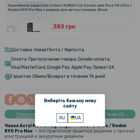
Закалённое защитное стекло XUNDD Full Screen для Poco F8 Ultra /
Redmi K90 Pro Max с рамкой для автоустановки, Black
383 грн
479 грн
Матовый чехол Magsafe TPU+PC для Xiaomi Poco F8 Ultra / Redmi
K90 Pro Max, Black
Доставка: Новая Почта / Укрпочта
Оплата: При получении товара, Онлайн оплата:
215 грн
Visa/MasterCard, Google Pay, Apple Pay, Приват24
269 грн
Гарантия: Обмен/Возврат в течении 14 дней
Защитное стекло Privacy Full Screen для Poco F8 Ultra / Redmi K90
Pro Max
Виберіть бажану мову
207 грн
сайту
259 грн
Описание
Характеристики
Отзывы (2)
RU
UA
Защитное стекло Privacy для Poco F8 Ultra / Redmi K90 Pro Max
Чехол Acryl Matte Mag Ring
для
Poco F8 Ultra / Redmi
K90 Pro Max
— это практичное защитное решение с прочной
конструкцией и аккуратным дизайном.