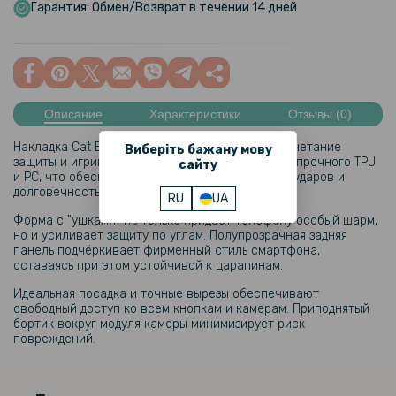
Гарантия: Обмен/Возврат в течении 14 дней
Описание
Характеристики
Отзывы (0)
Накладка Cat Ears Case — это оригинальное сочетание
Виберіть бажану мову
защиты и игривого дизайна. Чехол выполнен из прочного TPU
сайту
и PC, что обеспечивает высокую амортизацию ударов и
долговечность в использовании.
RU
UA
Форма с "ушками" не только придаёт телефону особый шарм,
но и усиливает защиту по углам. Полупрозрачная задняя
панель подчёркивает фирменный стиль смартфона,
оставаясь при этом устойчивой к царапинам.
Идеальная посадка и точные вырезы обеспечивают
свободный доступ ко всем кнопкам и камерам. Приподнятый
бортик вокруг модуля камеры минимизирует риск
повреждений.