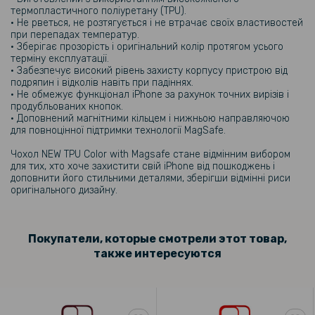
термопластичного поліуретану (TPU).
• Не рветься, не розтягується і не втрачає своїх властивостей
при перепадах температур.
• Зберігає прозорість і оригінальний колір протягом усього
терміну експлуатації.
• Забезпечує високий рівень захисту корпусу пристрою від
подряпин і відколів навіть при падіннях.
• Не обмежує функціонал iPhone за рахунок точних вирізів і
продубльованих кнопок.
• Доповнений магнітними кільцем і нижньою направляючою
для повноцінної підтримки технології MagSafe.
Чохол NEW TPU Color with Magsafe стане відмінним вибором
для тих, хто хоче захистити свій iPhone від пошкоджень і
доповнити його стильними деталями, зберігши відмінні риси
оригінального дизайну.
Покупатели, которые смотрели этот товар,
также интересуются