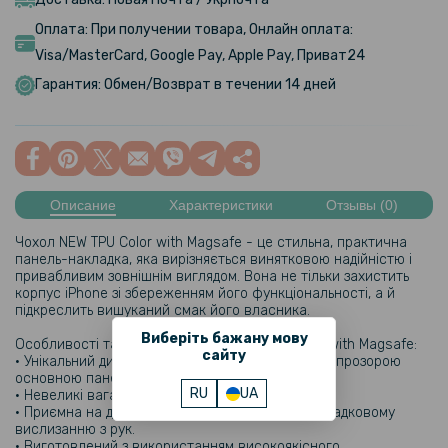
Оплата: При получении товара, Онлайн оплата:
Visa/MasterCard, Google Pay, Apple Pay, Приват24
Гарантия: Обмен/Возврат в течении 14 дней
Описание
Характеристики
Отзывы (0)
Чохол NEW TPU Color with Magsafe - це стильна, практична
панель-накладка, яка вирізняється винятковою надійністю і
привабливим зовнішнім виглядом. Вона не тільки захистить
корпус iPhone зі збереженням його функціональності, а й
підкреслить вишуканий смак його власника.
Виберіть бажану мову
Особливості та переваги чохла NEW TPU Color with Magsafe:
сайту
• Унікальний дизайн із кольоровими деталями та прозорою
основною панеллю.
RU
UA
• Невеликі вага і товщина.
• Приємна на дотик поверхня, яка запобігає випадковому
вислизанню з рук.
• Виготовлений з використанням високоякісного