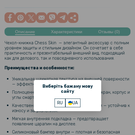
Описание
Характеристики
Отзывы (0)
Чехол-книжка Chess Skin — элегантный аксессуар с полным
уровнем защиты и стильным дизайном. Он сочетает в себе
практичность и презентабельный внешний вид, подходящий
как для делового, так и повседневного использования.
Преимущества и особенности:
Уникальная шахматная текстура на внешней поверхности
— эффектный и строгий внешний вид.
Виберіть бажану мову
сайту
Полноценная защита на 360° — закрывает экран, корпус и
углы смартфона.
RU
UA
Качественный кожзам с матовым покрытием — устойчив к
износу и загрязнениям.
Мягкая внутренняя подкладка — предотвращает
появление царапин на дисплее.
Силиконовый бампер внутри — плотная и безопасная