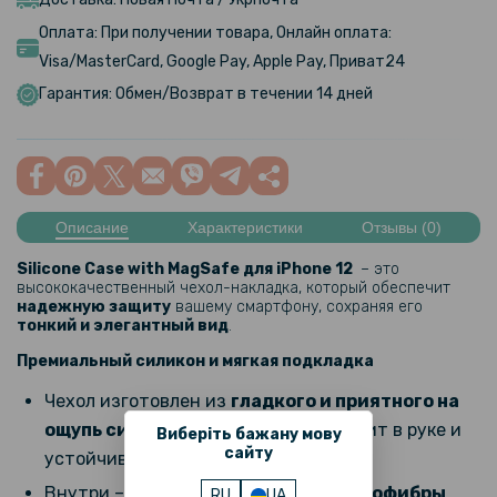
Оплата: При получении товара, Онлайн оплата:
Visa/MasterCard, Google Pay, Apple Pay, Приват24
Гарантия: Обмен/Возврат в течении 14 дней
Описание
Характеристики
Отзывы (0)
Silicone Case with MagSafe для iPhone 12
– это
высококачественный чехол-накладка, который обеспечит
надежную защиту
вашему смартфону, сохраняя его
тонкий и элегантный вид
.
Премиальный силикон и мягкая подкладка
Чехол изготовлен из
гладкого и приятного на
ощупь силикона
, который не скользит в руке и
Виберіть бажану мову
сайту
устойчив к царапинам.
Внутри – мягкая
подкладка из микрофибры
,
RU
UA