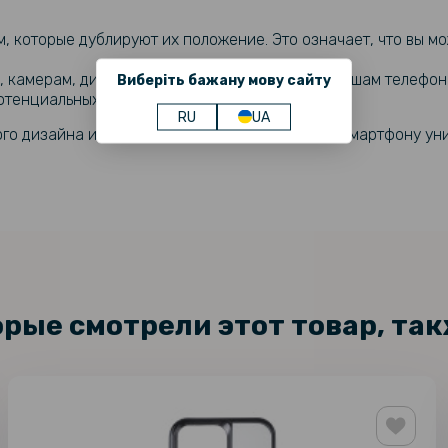
которые дублируют их положение. Это означает, что вы мо
, камерам, динамикам и функциональным клавишам телефона.
Виберіть бажану мову сайту
потенциальных повреждений.
RU
UA
ого дизайна и практичности, которое придаст смартфону ун
орые смотрели этот товар, та