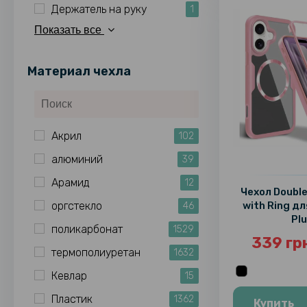
Держатель на руку
1
Показать все
Материал чехла
Акрил
102
алюминий
39
Арамид
12
Чехол Double
оргстекло
with Ring дл
46
Pl
поликарбонат
1529
339 гр
термополиуретан
1632
Кевлар
15
Пластик
1362
Купить