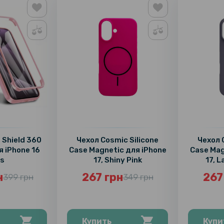
 Shield 360
Чехол Cosmic Silicone
Чехол 
я iPhone 16
Case Magnetic для iPhone
Case Mag
us
17, Shiny Pink
17, 
н
267 грн
267
399 грн
349 грн
Купить
Купи