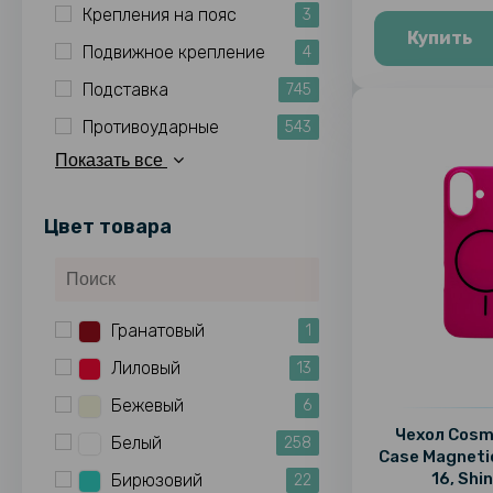
Крепления на пояс
3
Купить
Подвижное крепление
4
Подставка
745
Противоударные
543
Показать все
Цвет товара
Гранатовый
1
Лиловый
13
Бежевый
6
Чехол Cosmi
Белый
258
Case Magneti
16, Shi
Бирюзовий
22