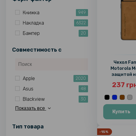
Книжка
949
Накладка
6322
Бампер
20
Совместимость c
Чехол Fa
Motorola M
защитой н
Apple
2020
237 гр
Asus
48
Blackview
30
Показать все
Купить
Тип товара
-15%