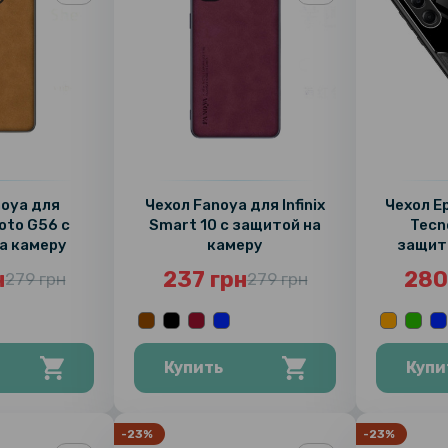
noya для
Чехол Fanoya для Infinix
Чехол E
oto G56 с
Smart 10 с защитой на
Tecn
а камеру
камеру
защито
мет
н
237 грн
280
279 грн
279 грн
п
Купить
Купи
-23%
-23%