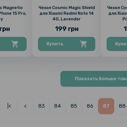
c Magnetic
Чехол Cosmic Magic Shield
Чехол Co
Phone 15 Pro,
для Xiaomi Redmi Note 14
для Xiao
ey
4G, Lavender
Pr
грн
199 грн
1
Купить
Купи
Показать больше тов
|<
<
83
84
85
86
87
88