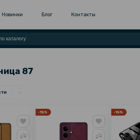
Новинки
Блог
Контакты
ница 87
сти
-15%
-15%