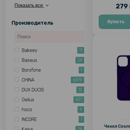
279 
Показать все
Купить
Производитель
Bakeey
11
Baseus
24
Borofone
1
CHINA
6379
DUX DUCIS
12
Gelius
427
hoco
9
INCORE
1
Чехол Cosmi
Kajsa
24