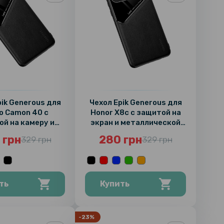
pik Generous для
Чехол Epik Generous для
o Camon 40 с
Honor X8c с защитой на
й на камеру и
экран и металлической
аллической
пластиной
 грн
280 грн
329 грн
329 грн
ластиной
ть
Купить
-23%