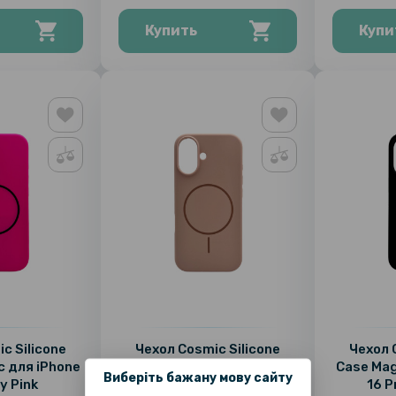
Купить
Купи
c Silicone
Чехол Cosmic Silicone
Чехол 
c для iPhone
Case Magnetic для iPhone
Case Mag
Виберіть бажану мову сайту
ny Pink
16, Pink Sand
16 P