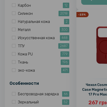
Карбон
12
Силикон
2018
-23%
Натуральная кожа
2
Металл
300
Искусственная кожа
448
ТПУ
2687
Кожа PU
779
Ткань
196
эко-кожа
471
Особенности
Чехол Cosmi
Case Magneti
Беспроводная зарядка
66
17 Pro Max
267 гр
Зеркальный
52