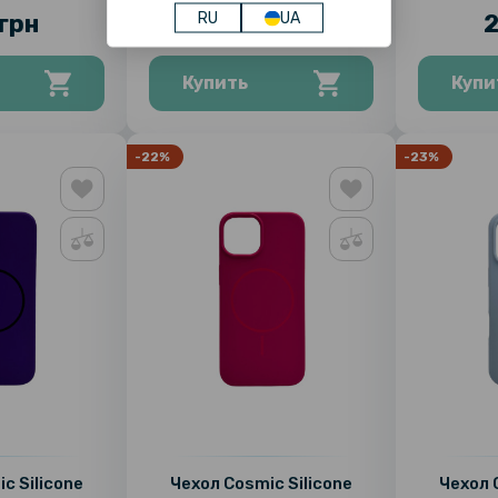
RU
UA
грн
279 грн
2
Купить
Купи
-22%
-23%
c Silicone
Чехол Cosmic Silicone
Чехол 