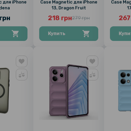
c для iPhone
Case Magnetic для iPhone
Case Magnet
odena
13, Dragon Fruit
17
грн
218 грн
267
279 грн
Купить
Купи