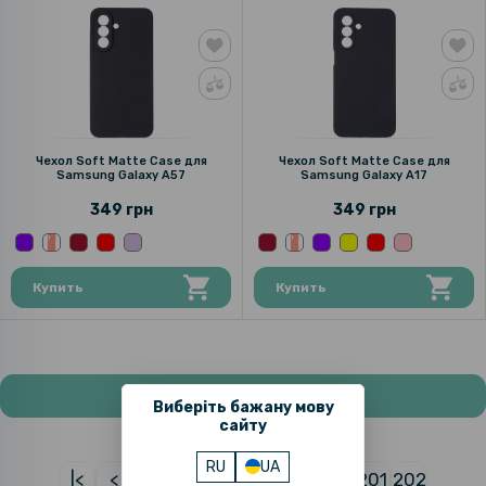
Чехол Soft Matte Case для
Чехол Soft Matte Case для
Samsung Galaxy A57
Samsung Galaxy A17
349 грн
349 грн
Купить
Купить
Показать больше товаров
Виберіть бажану мову
сайту
RU
UA
|<
<
195
196
197
198
199
200
201
202