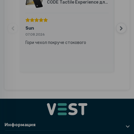
CODE Tactile Experience для
Motorola Edge 50 Fusion
Sun
Вале
07.08.2026
07.08.2
Гори чехол покруче стокового
Досит
ціною!
Информация