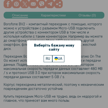
Описание
Характеристики
Отзывы (0)
Borofone BV2 - компактный переходник с помощью, которого
можно к устройствам с разъемом Micro-USB подключить
другие устройства с коннектором USB в том числе и
используя кабели с таким коннектором. Например вы можете
до смартфона с разъемом Micro-USB подключить другой
смартфон, флешку, мышку, клавиатуру, геймпад, жесткий
Виберіть бажану мову
диск.
сайту
Переходник Borofone BV2 поддерживает технологию On The
RU
UA
Go может использоваться для передачи питания и передачи
данных. Поддерживается протокол USB 2.0 при котором
максимальная скорость передачи данных составляет 480 MB
/ s и протокол USB 3.0 при котором максимальная скорость
передачи данных составляет 5 GB / s.
Корпус переходника металлический, поэтому к механическим
повреждениям достаточно устойчив.
Купить переходник Micro-USB не трудно, ведь он недорогой и
главное, что принесет вам много пользы.