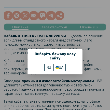
Описание
Характеристики
Отзывы (0)
Кабель XO USB A - USB A NB220 2м
— идеальное решение,
если длины стандартного кабеля недостаточно. С его
помощью можно легко подключить устройства,
расположенные на расстоянии, не теряя в скорости
передачи данных и удобстве использования.
Виберіть бажану мову
сайту
Кабель оснащён стандартными разъёмами
USB
, что
обеспечивает совместимость с множеством устройств:
RU
UA
принтерами, сканерами, клавиатурами, мышами, флешками,
веб-камерами и другой периферией.
Благодаря
прочным и износостойким материалам
, USB-
удлинитель отличается долговечностью и стабильной
работой. Надёжное экранирование предотвращает помехи и
гарантирует качественную передачу сигнала.
Такой кабель станет отличным помощником дома, в офисе
или на рабочем месте, когда нужно подключить устройство
на большем расстоянии. Практичный, доступный и