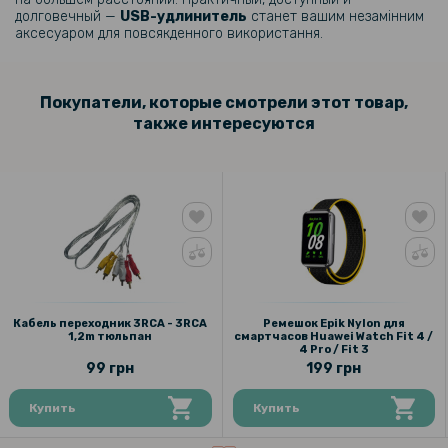
долговечный —
USB-удлинитель
станет вашим незамінним
аксесуаром для повсякденного використання.
Покупатели, которые смотрели этот товар,
также интересуются
Кабель переходник 3RCA - 3RCA
Ремешок Epik Nylon для
1,2m тюльпан
смартчасов Huawei Watch Fit 4 /
4 Pro / Fit 3
99 грн
199 грн
Купить
Купить