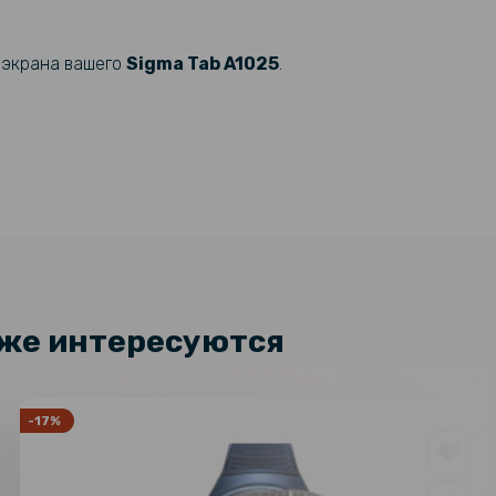
я экрана вашего
Sigma Tab A1025
.
кже интересуются
-17%