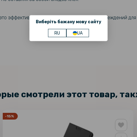
- это эффективная защита от механических повреждений дл
Виберіть бажану мову сайту
RU
UA
орые смотрели этот товар, та
-15%