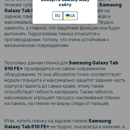
течение суток, ведь они "затягиваются". Для
Samsung
сайту
Galaxy Tab
S10 FE+
изготавливаются пленки на
RU
UA
заднюю панель, поскольку пленка очень тонкая и
максимально прозрачная, то ее даже будет трудно
заметить, а главное, что защитные функции она будет
выполнять. Гидрогелевая пленка относится к
противоударным, потому, что очень устойчивая к
механическим повреждениям.
Поскольку данная пленка для
Samsung Galaxy Tab
S10 FE+
производится на самом современном
оборудовании, то она абсолютно точно соответствует
модели планшета и максимально защитит заднюю часть
корпуса гаджета до самых краев, этому также
способствует гибкость материала. Также гибкость
максимально упрощает процесс наклеивания пленки
на панель, на пленке не видны следы от пальцев.
Итак, купить пленку на заднюю панель
Samsung
Galaxy Tab
S10 FE+
не трудно, она всегда в наличии, а