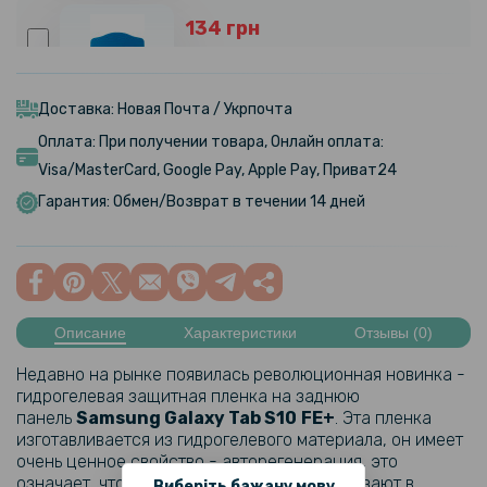
134 грн
149 грн
Шпатель для поклейки пленки 18см
Доставка: Новая Почта / Укрпочта
Оплата: При получении товара, Онлайн оплата:
341 грн
Visa/MasterCard, Google Pay, Apple Pay, Приват24
379 грн
Гарантия: Обмен/Возврат в течении 14 дней
Прозрачный силиконовый чехол TPU для Samsung Galaxy Tab S10
FE+
375 грн
469 грн
Описание
Характеристики
Отзывы (0)
Противоударная гидрогелевая пленка Hydrogel Film для Samsung
Galaxy Tab S10 FE+, Transparent
Недавно на рынке появилась революционная новинка -
гидрогелевая защитная пленка на заднюю
панель
Samsung Galaxy Tab
S10
FE+
. Эта пленка
изготавливается из гидрогелевого материала, он имеет
очень ценное свойство - авторегенерация, это
означает, что несерьезные царапины исчезают в
Виберіть бажану мову