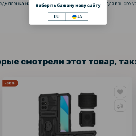
дь пленка изготавливается на плоттере лично для вашего у
Виберіть бажану мову сайту
RU
UA
орые смотрели этот товар, та
-30%