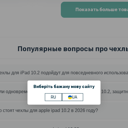
Показать больше тов
Популярные вопросы про чехлы 
ехлы для iPad 10.2 подойдут для повседневного использов
Виберіть бажану мову сайту
и одновременно использовать чехол для iPad 10.2, защитн
RU
UA
о стоят чехлы для apple ipad 10.2 в 2026 году?