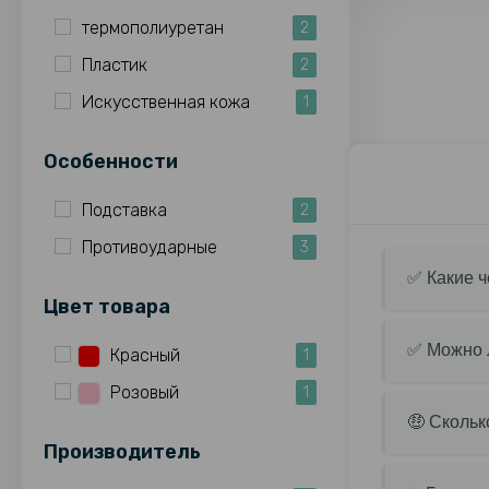
термополиуретан
2
Пластик
2
Искусственная кожа
1
Особенности
Подставка
2
Противоударные
3
✅ Какие ч
Цвет товара
✅ Можно л
Красный
1
Розовый
1
🤑 Скольк
Производитель