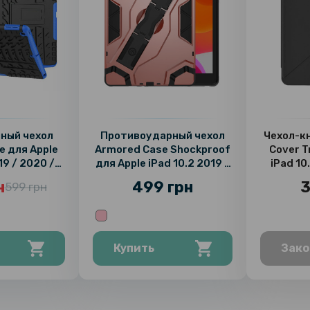
ный чехол
Противоударный чехол
Чехол-кн
e для Apple
Armored Case Shockproof
Cover T
19 / 2020 /
для Apple iPad 10.2 2019 /
iPad 10
21
2020 / 2021
н
499 грн
3
599 грн
Купить
Зако