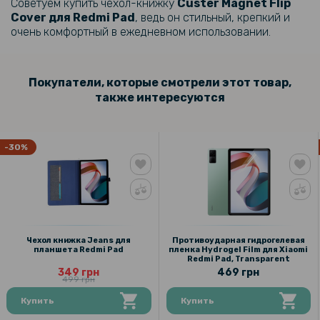
469 грн
Советуем купить чехол-книжку
Custer Magnet Flip
Cover для Redmi Pad
, ведь он стильный, крепкий и
очень комфортный в ежедневном использовании.
Противоударная гидрогелевая пленка Hydrogel Film для Xiaomi
Poco Pad​, Transparent
Покупатели, которые смотрели этот товар,
469 грн
также интересуются
Противоударная гидрогелевая пленка Hydrogel Film для Xiaomi
Redmi Pad Pro​, Transparent
-30%
212 грн
249 грн
Прозрачный силиконовый чехол TPU для Redmi Pad, Transparent
Чехол книжка Jeans для
Противоударная гидрогелевая
планшета Redmi Pad
пленка Hydrogel Film для Xiaomi
332 грн
Redmi Pad, Transparent
349 грн
469 грн
399 грн
499 грн
Кольцо держатель для телефона с зажигалкой, Black
Купить
Купить