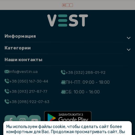
141 грн
179 грн
Набор лопаток для демонтажа автомобильных деталей G-002 / G-
004, Orange
Информация
Категории
Наши контакты
info@vest.in.ua
+38 (032) 288-01-92
+38 (050) 167-30-44
ПН-ПТ: 09:00 - 18:00
+38 (093) 217-87-77
СБ: 10:00 - 16:00
+38 (098) 922-07-63
Мы используем файлы cookie, чтобы сделать сайт более
© VEST
комфортным для Вас. Продолжая просматривать сайт, Вы