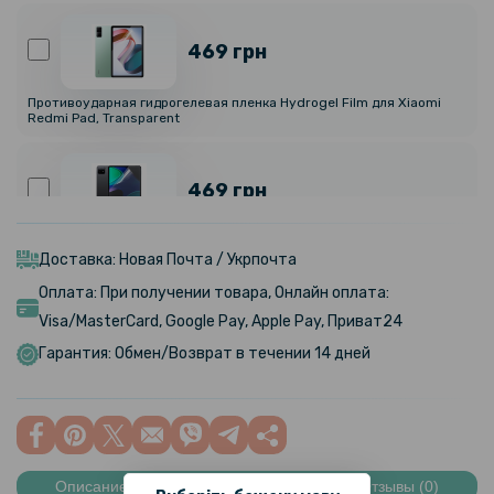
469 грн
Противоударная гидрогелевая пленка Hydrogel Film для Xiaomi
Redmi Pad, Transparent
469 грн
Противоударная гидрогелевая пленка Hydrogel Film для Xiaomi
Redmi Pad 6 / 6 Pro, Transparent
Доставка: Новая Почта / Укрпочта
Оплата: При получении товара, Онлайн оплата:
Visa/MasterCard, Google Pay, Apple Pay, Приват24
469 грн
Гарантия: Обмен/Возврат в течении 14 дней
Противоударная гидрогелевая пленка Hydrogel Film для Xiaomi
Redmi Pad SE, Transparent
645 грн
759 грн
Описание
Характеристики
Отзывы (0)