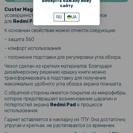
Виберіть бажану мову
сайту
Чехол - книжка Glass Magnet Flip Cover для Xiaomi Redmi Pad
Custer Magnet Flip Cover
– это
усовершенствованная серия защитных чехлов
RU
UA
для
Redmi Pad
.
494 грн
К основным свойствам можно отнести следующие:
549 грн
- защита 360
Чехол - книжка Glass Magnet Flip Cover для Samsung Tab S9
- комфорт использования
- положения подставки для регулировки угла обзора.
669 грн
Чехол сделан из крепких материалов. Благодаря
дизайнерскому решению крышку книги можно
Чехол - книжка Glass Magnet Flip Cover для Samsung Tab S9 FE
трансформировать в подставку для получения
Plus
максимально удобного угла обзора экрана планшета.
С обратной стороны имеется покрытие из микрофибры,
469 грн
которое предотвращает возникновение царапин и
потертостей экрана
Redmi Pad
в процессе
использования.
Противоударная гидрогелевая пленка Hydrogel Film для Xiaomi
Pad 6S Pro​, Transparent
Гаджет вставляется в накладку из ТПУ. Она достаточно
упругая и крепкая, не растягивается со временем.