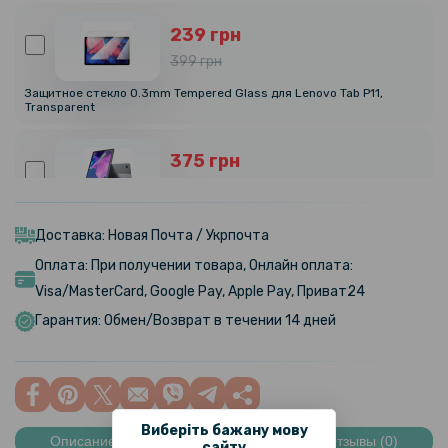
239 грн
399 грн
Защитное стекло 0.3mm Tempered Glass для Lenovo Tab P11,
Transparent
375 грн
469 грн
Противоударная гидрогелевая пленка Hydrogel Film для Lenovo
Tab P11 / P11 Plus, Transparent
Доставка: Новая Почта / Укрпочта
Оплата: При получении товара, Онлайн оплата:
219 грн
Visa/MasterCard, Google Pay, Apple Pay, Приват24
389 грн
Гарантия: Обмен/Возврат в течении 14 дней
Защитное стекло 0.3mm Tempered Glass для Lenovo M10 Plus 2020
Transparent
199 грн
Виберіть бажану мову
299 грн
Описание
Характеристики
Отзывы (0)
сайту