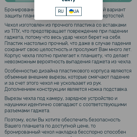
Защитное стекло 0.3mm Tempered Glass для Realme Pad 10.4,
Бронированный чехол накладка- это лучший вариант
RU
UA
Transparent
защиты планшета от ударов, царапин и потертостей.
Чехол изготовлен из прочного пластика со вставками
179 грн
из ТПУ, что предотвращает повреждение при падении
279 грн
гаджета, потому что весь удар чехол берет на себя.
Пластик настолько прочный, что даже в случае падения
Защитное стекло 0.3mm Tempered Glass для Samsung Galaxy Tab
сохранит свою целостность и прослужит Вам много лет.
S8, Transparent
Корпус чехла плотно прилегает к планшету, что делает
невозможным вероятность выпадения гаджета из чехла.
269 грн
Особенностью дизайна пластикового корпуса являются
399 грн
объемные внешние вырезы, которые смягчают падение
и за счет этого чехол не ускользает из рук.
Защитное стекло 0.3mm Tempered Glass для Samsung Galaxy Tab
Дополнением конструкции является ножка подставка.
S8 Plus, Transparent
Вырезы чехла под камеру, зарядное устройство и
наушники идентично совпадают с соответствующими
237 грн
разъемами гаджета.
279 грн
Поэтому, если Вы хотите обеспечить безопасность
Защитное стекло 0.3mm Tempered Glass для Samsung Galaxy Tab
Вашего планшета по доступной цене, то
A8 10.5, Transparent
бронированный чехол накладка бесспорно способен