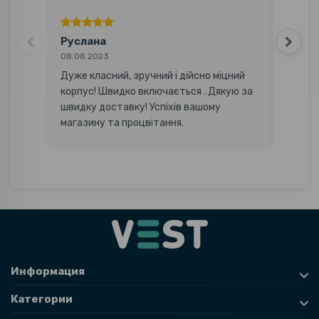
Руслана
Русл
08.08.2023
12.11.20
Дуже класний, зручний і дійсно міцний
Покуп
корпус! Швидко включається . Дякую за
,качес
швидку доставку! Успіхів вашому
магазину та процвітання.
Информация
Категории