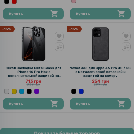
Купить
Купить
-15%
-15%
Чехол накладка Metal Glass для
Чехол X&E для Oppo A6 Pro 4G / 5G
iPhone 16 Pro Max с
с металлической вставкой и
дополнительной защитой на
защитой на камеру
камеру
713 грн
254 грн
839 грн
299 грн
Купить
Купить
Показать больше товаров