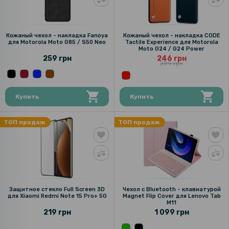
Кожаный чехол - накладка Fanoya
Кожаный чехол - накладка CODE
для Motorola Moto G85 / S50 Neo
Tactile Experience для Motorola
Moto G24 / G24 Power
259 грн
246 грн
289 грн
Купить
Купить
ТОП продаж
ТОП продаж
Защитное стекло Full Screen 3D
Чехол с Bluetooth - клавиатурой
для Xiaomi Redmi Note 15 Pro+ 5G
Magnet Flip Cover для Lenovo Tab
M11
219 грн
1 099 грн