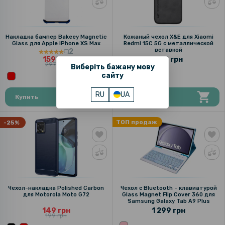
Накладка бампер Bakeey Magnetic
Кожаный чехол X&E для Xiaomi
Glass для Apple iPhone XS Max
Redmi 15C 5G с металлической
вставкой
2
159 грн
329 грн
297 грн
Виберіть бажану мову
сайту
RU
UA
Купить
Купить
ТОП продаж
-25%
Чехол-накладка Polished Carbon
Чехол с Bluetooth - клавиатурой
для Motorola Moto G72
Glass Magnet Flip Cover 360 для
Samsung Galaxy Tab A9 Plus
149 грн
1 299 грн
199 грн