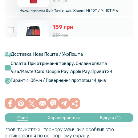
349 грн
Чохол-книжка Epik Tayler для Xiaomi Mi 10T / Mi 10T Pro
159 грн
239 грн
Чохол-накладка Epik Delicate для Xiaomi Mi 10T / Mi 10T Pro / Redmi
K30S
Доставка: Нова Пошта / УкрПошта
Оплата: При отриманні товару, Онлайн оплата:
114 грн
Visa/MasterСard, Google Pay, Apple Pay, Приват24
129 грн
Гарантія: Обмін / Повернення протягом 14 днів
Ігрові напальчники Memo для телефону 2шт, Black-Red
60 грн
79 грн
Опис
Характеристики
Відгуки (1)
Напальчники Hoco GM4 Phantom Finger Cots для телефону, Black
Steel
Ігрові трикотажні терморукавички з особливістю
антиковзання по сенсорному екрану.