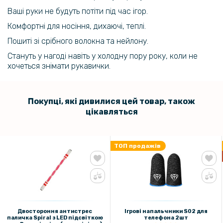
144 грн
Ваші руки не будуть потіти під час ігор.
179 грн
Комфортні для носіння, дихаючі, теплі.
USB Кабель для зарядки Hoco X76 4in1 (Type-C + Type-C + Lightning
+ Micro) 1m, 2A, Black
Пошиті зі срібного волокна та нейлону.
Стануть у нагоді навіть у холодну пору року, коли не
хочеться знімати рукавички.
Покупці, які дивилися цей товар, також
цікавляться
ТОП продажів
Двостороння антистрес
Ігрові напальчники S02 для
паличка Spiral з LED підсвіткою
телефона 2шт