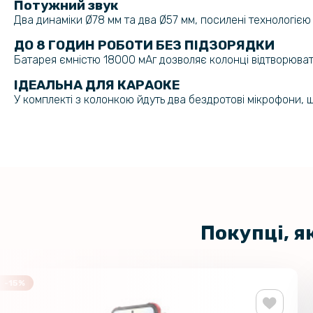
Потужний звук
Два динаміки Ø78 мм та два Ø57 мм, посилені технологіє
ДО 8 ГОДИН РОБОТИ БЕЗ ПІДЗОРЯДКИ
Батарея ємністю 18000 мАг дозволяє колонці відтворювати
ІДЕАЛЬНА ДЛЯ КАРАОКЕ
У комплекті з колонкою йдуть два бездротові мікрофони, щ
Покупці, я
-15%