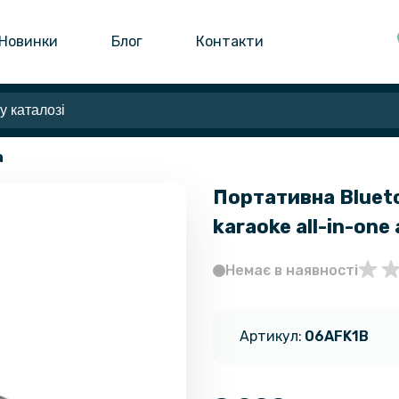
Новинки
Блог
Контакти
а
Портативна Bluet
karaoke all-in-one
Немає в наявності
Артикул:
06AFK1B