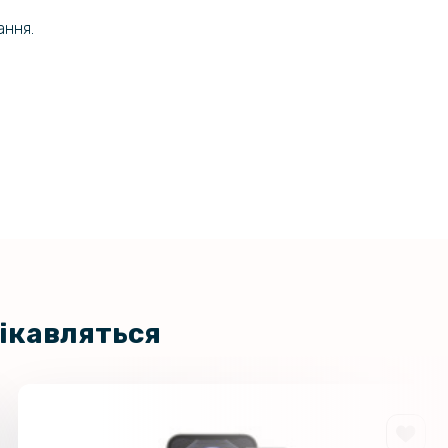
ання.
цікавляться