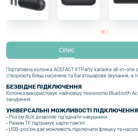
Опис
Портативна колонка ACEFAST K1 Party karaoke all-in-one 
створюють більш насичене та багатошарове звучання, а те
БЕЗВІДНЕ ПІДКЛЮЧЕННЯ
Колонка використовує найновішу технологію Bluetooth Act
занурення.
УНІВЕРСАЛЬНІ МОЖЛИВОСТІ ПІДКЛЮЧЕНН
• Роз'єм AUX дозволяє під'єднати навушники.
• Режим TF підтримує карти пам'яті.
• USB-роз'єм дає можливість підключати флешку та насо