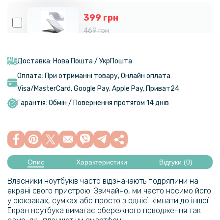
399 грн
469 грн
Протиударна гідрогелева плівка Hydrogel Film для Dell Precision
5550 (228.10х350.98) на задню панель, Transparent
Доставка: Нова Пошта / УкрПошта
Оплата: При отриманні товару, Онлайн оплата:
Visa/MasterСard, Google Pay, Apple Pay, Приват24
Гарантія: Обмін / Повернення протягом 14 днів
Опис
Характеристики
Відгуки (0)
Власники ноутбуків часто відзначають подряпини на
екрані свого пристрою. Звичайно, ми часто носимо його
у рюкзаках, сумках або просто з однієї кімнати до іншої.
Екран ноутбука вимагає обережного поводження так