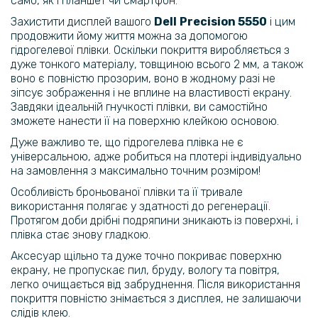
само, як і планшет чи смартфон.
Захистити дисплей вашого
Dell
Precision 5550
і цим
продовжити йому життя можна за допомогою
гідрогелевої плівки. Оскільки покриття виробляється з
дуже тонкого матеріалу, товщиною всього 2 мм, а також
воно є повністю прозорим, воно в жодному разі не
зіпсує зображення і не вплине на властивості екрану.
Завдяки ідеальній гнучкості плівки, ви самостійно
зможете нанести її на поверхню клейкою основою.
Дуже важливо те, що гідрогелева плівка не є
універсальною, адже робиться на плотері індивідуально
на замовлення з максимально точним розміром!
Особливість броньованої плівки та її тривале
використання полягає у здатності до регенерації.
Протягом доби дрібні подряпини зникають із поверхні, і
плівка стає знову гладкою.
Аксесуар щільно та дуже точно покриває поверхню
екрану, не пропускає пил, бруду, вологу та повітря,
легко очищається від забруднення. Після використання
покриття повністю знімається з дисплея, не залишаючи
слідів клею.