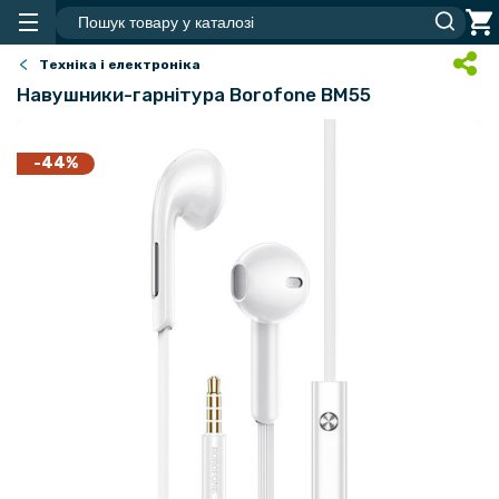
Техніка і електроніка
Навушники-гарнітура Borofone BM55
-44%