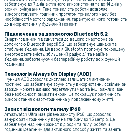
забезпечує до 7 днів активного використання та до 14 днів у
режимі очікування. Така тривалість роботи дозволяє
використовувати годинник протягом тривалого часу без
необхідності частого заряджання, гарантуючи його готовність
до використання у будь-який момент.
Підключення за допомогою Bluetooth 5.2
Смарт-годинник під'єднується до вашого смартфона за
допомогою Bluetooth версії 5.2, що забезпечує швидке та
стабільне з'єднання. Ця версія Bluetooth пропонує покращену
енергоефективність, збільшений радіус дії та надійне
з'єднання, забезпечуючи безперебійну роботу всіх функцій
годинника.
Технологія Always On Display (AOD)
Функція AOD дозволяє дисплею залишатися активним
постійно, що забезпечує зручність у використанні, оскільки ви
завжди можете швидко переглянути час та інші важливі дані
без необхідності вмикати екран. Це покращує практичність
використання смарт-годинника у повсякденному житті.
Захист від вологи та пилу IP68
Amazwatch Ultra має рівень захисту IP68, що дозволяє
занурювати годинник у воду на глибину до 1,5 метрів. Це
забезпечує надійний захист від води та пилу, роблячи
годинник ідеальним для активного способу життя та занять