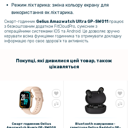
Режим ліхтарика: зміна кольору екрану для
використання як ліхтарика.
Смарт-годинник
Gelius Amazwatch Ultra GP-SW011
працює
з безкоштовним додатком FitCloudPro, сумісним з
операційними системами IOS та Android. Це дозволяє зручно
керувати всіма функціями годинника та отримувати докладну
інформацію про своє здоров'я та активність.
Покупці, які дивилися цей товар, також
цікавляться
Смарт годинник Gelius
Bluetooth навушники -
Amazwatch Numix GP-SW009,
гарнітура Gelius Reddots GP-