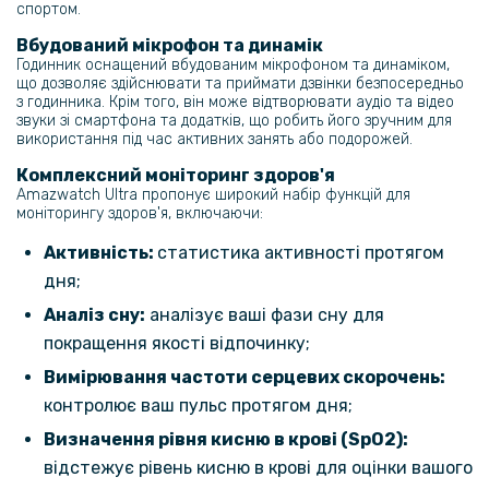
спортом.
Вбудований мікрофон та динамік
Годинник оснащений вбудованим мікрофоном та динаміком,
що дозволяє здійснювати та приймати дзвінки безпосередньо
з годинника. Крім того, він може відтворювати аудіо та відео
звуки зі смартфона та додатків, що робить його зручним для
використання під час активних занять або подорожей.
Комплексний моніторинг здоров'я
Amazwatch Ultra пропонує широкий набір функцій для
моніторингу здоров'я, включаючи:
Активність:
статистика активності протягом
дня;
Аналіз сну:
аналізує ваші фази сну для
покращення якості відпочинку;
Вимірювання частоти серцевих скорочень:
контролює ваш пульс протягом дня;
Визначення рівня кисню в крові (SpO2):
відстежує рівень кисню в крові для оцінки вашого