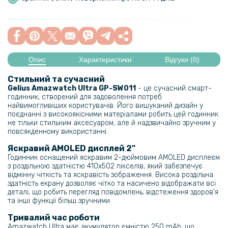
Опис
Характеристики
Відгуки (0)
Стильний та сучасний
Gelius Amazwatch Ultra GP-SW011
- це сучасний смарт-
годинник, створений для задоволення потреб
найвимогливіших користувачів. Його вишуканий дизайн у
поєднанні з високоякісними матеріалами робить цей годинник
не тільки стильним аксесуаром, але й надзвичайно зручним у
повсякденному використанні.
Яскравий AMOLED дисплей 2"
Годинник оснащений яскравим 2-дюймовим AMOLED дисплеєм
з роздільною здатністю 410x502 пікселів, який забезпечує
відмінну чіткість та яскравість зображення. Висока роздільна
здатність екрану дозволяє чітко та насичено відображати всі
деталі, що робить перегляд повідомлень, відстеження здоров'я
та інші функції більш зручними.
Тривалий час роботи
Amazwatch Ultra має акумулятор ємністю 250 mAh, що