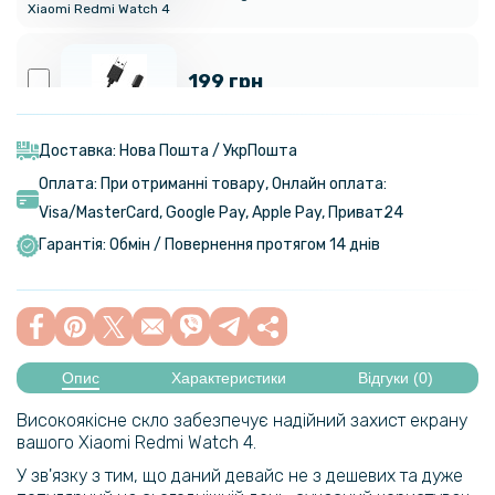
Xiaomi Redmi Watch 4
199 грн
Магнітний зарядний пристрій Epic USB для годинника Xiaomi Redmi
Watch 4 / Watch 5, Black
Доставка: Нова Пошта / УкрПошта
Оплата: При отриманні товару, Онлайн оплата:
Visa/MasterСard, Google Pay, Apple Pay, Приват24
189 грн
Гарантія: Обмін / Повернення протягом 14 днів
Чохол із захисним склом Protective Cover with Glass для Xiaomi
Redmi Watch 4
229 грн
Опис
Характеристики
Відгуки (0)
Ремінець Silicone для Xiaomi Redmi Watch 4
Високоякісне скло забезпечує надійний захист екрану
вашого Xiaomi Redmi Watch 4.
У зв'язку з тим, що даний девайс не з дешевих та дуже
139 грн