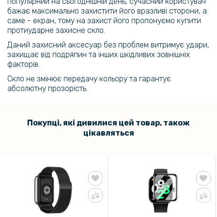
популярний на сьогоднішній день, сучасний користувач
бажає максимально захистити його вразливі сторони, а
Протиударне захисне скло SoftGlass Full Cover PMMA для Xiaomi
саме - екран, тому на захист його пропонуємо купити
Redmi Watch 4, Black
протиударне захисне скло.
Даний захисний аксесуар без проблем витримує удари,
101 грн
захищає від подряпин та інших шкідливих зовнішніх
119 грн
факторів.
Скло не змінює передачу кольору та гарантує
Захисний силіконовий чохол для смартгодинника Xiaomi Redmi
Watch 4
абсолютну прозорість.
Покупці, які дивилися цей товар, також
цікавляться