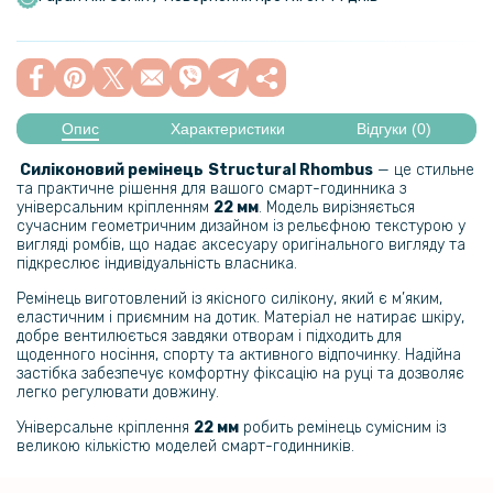
Опис
Характеристики
Відгуки (0)
Силіконовий ремінець
Structural Rhombus
— це стильне
та практичне рішення для вашого смарт-годинника з
універсальним кріпленням
22 мм
. Модель вирізняється
сучасним геометричним дизайном із рельєфною текстурою у
вигляді ромбів, що надає аксесуару оригінального вигляду та
підкреслює індивідуальність власника.
Ремінець виготовлений із якісного силікону, який є м’яким,
еластичним і приємним на дотик. Матеріал не натирає шкіру,
добре вентилюється завдяки отворам і підходить для
щоденного носіння, спорту та активного відпочинку. Надійна
застібка забезпечує комфортну фіксацію на руці та дозволяє
легко регулювати довжину.
Універсальне кріплення
22 мм
робить ремінець сумісним із
великою кількістю моделей смарт-годинників.