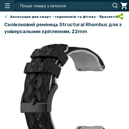
Аксесуари для смарт - годинників та фітнес - браслетів
Силіконовий ремінець Structural Rhombus для з
універсальним кріпленням, 22mm