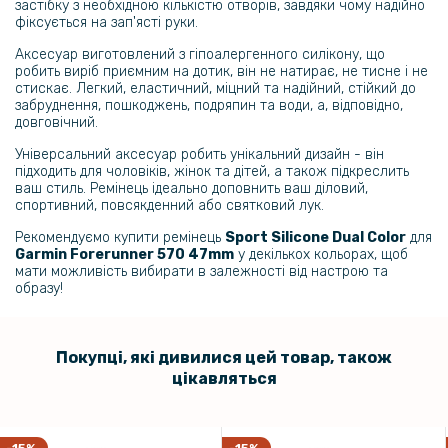
застібку з необхідною кількістю отворів, завдяки чому надійно
фіксується на зап'ясті руки.
Аксесуар виготовлений з гіпоалергенного силікону, що
робить виріб приємним на дотик, він не натирає, не тисне і не
стискає. Легкий, еластичний, міцний та надійний, стійкий до
забруднення, пошкоджень, подряпин та води, а, відповідно,
довговічний.
Універсальний аксесуар робить унікальний дизайн - він
підходить для чоловіків, жінок та дітей, а також підкреслить
ваш стиль. Ремінець ідеально доповнить ваш діловий,
спортивний, повсякденний або святковий лук.
Рекомендуємо купити ремінець
Sport Silicone Dual Color
для
Garmin Forerunner 570 47mm​​
у декількох кольорах, щоб
мати можливість вибирати в залежності від настрою та
образу!
Покупці, які дивилися цей товар, також
цікавляться