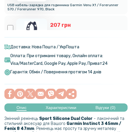
USB кабель-зарядка для годинника Garmin Venu X1 / Forerunner
570 / Forerunner 970, Black
207 грн
259 грн
Силіконовий чохол Armor для смартгодинників Garmin Forerunner
570 47mm
Доставка: Нова Пошта / УкрПошта
Оплата: При отриманні товару, Онлайн оплата:
183 грн
Visa/MasterСard, Google Pay, Apple Pay, Приват24
229 грн
Гарантія: Обмін / Повернення протягом 14 днів
Чохол із захисним склом Protective Cover with Glass для Garmin
Forerunner 570 47mm
Опис
Характеристики
Відгуки (0)
Змінний ремінець
Sport Silicone Dual Color
- лаконічний та
стильний аксесуар для Вашого
Garmin Instinct 3 45mm /
Fenix 8 47mm​​
. Ремінець має просту та зручну металеву