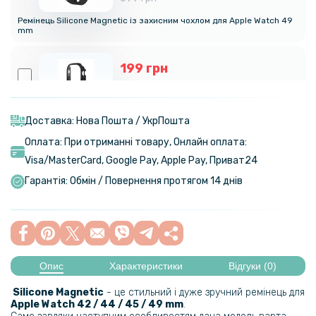
Ремінець Silicone Magnetic із захисним чохлом для Apple Watch 49
mm
199 грн
249 грн
Чохол із захисним склом Protective Cover with Glass для Apple
Watch Ultra / 2 / 3, 49mm
Доставка: Нова Пошта / УкрПошта
Оплата: При отриманні товару, Онлайн оплата:
125 грн
Visa/MasterСard, Google Pay, Apple Pay, Приват24
179 грн
Гарантія: Обмін / Повернення протягом 14 днів
Захисне скло XO FP1 3D для Apple Watch 42mm, Black
159 грн
199 грн
Опис
Характеристики
Відгуки (0)
Протиударна гідрогелева плівка Hydrogel Film для Apple Watch
Series 5 44mm 3 шт. Transparent
Silicone Magnetic
- це стильний і дуже зручний ремінець для
Apple Watch 42 / 44 / 45 / 49 mm
.