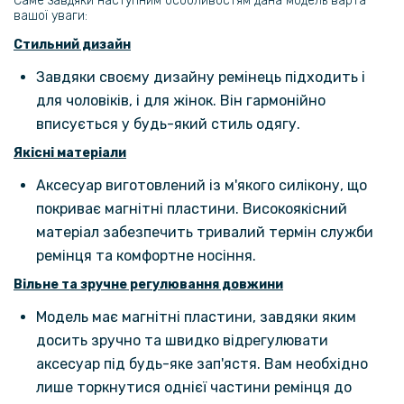
Саме завдяки наступним особливостям дана модель варта
239 грн
вашої уваги:
299 грн
Стильний дизайн
Чохол-накладка Baseus Glitter Phone Case для Apple iPhone 13/13
Завдяки своєму дизайну ремінець підходить і
Pro (ARMC000603)
для чоловіків, і для жінок. Він гармонійно
вписується у будь-який стиль одягу.
239 грн
299 грн
Якісні матеріали
Силіконовий чохол Fashion Shining для iPhone 13 з підтримкою
Аксесуар виготовлений із м'якого силікону, що
безпровідної зарядки
покриває магнітні пластини. Високоякісний
матеріал забезпечить тривалий термін служби
223 грн
ремінця та комфортне носіння.
279 грн
Вільне та зручне регулювання довжини
Чохол Cosmic Silicone Case Magnetic для iPhone 13, Modena
Модель має магнітні пластини, завдяки яким
досить зручно та швидко відрегулювати
аксесуар під будь-яке зап'ястя. Вам необхідно
лише торкнутися однієї частини ремінця до