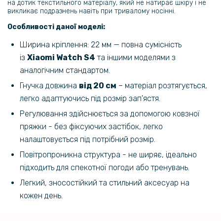
на дотик текстильного матеріалу, який не натирає шкіру і не
139 грн
викликає подразнень навіть при тривалому носінні.
Протиударне захисне скло SoftGlass Full Cover PMMA для Xiaomi
Особливості даної моделі:
Watch S4​, Black
Ширина кріплення: 22 мм — повна сумісність
із
Xiaomi Watch S4
та іншими моделями з
аналогічним стандартом.
Гнучка довжина
від 20 см
– матеріал розтягується,
легко адаптуючись під розмір зап'ястя.
Регулювання здійснюється за допомогою ковзної
пряжки - без фіксуючих застібок, легко
налаштовується під потрібний розмір.
Повітропроникна структура - не ширяє, ідеально
підходить для спекотної погоди або тренувань.
Легкий, зносостійкий та стильний аксесуар на
кожен день.