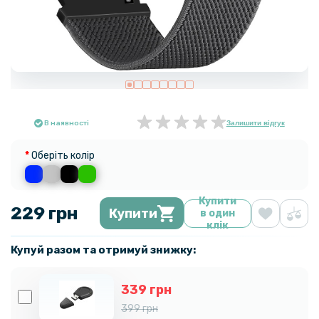
В наявності
Залишити відгук
Оберіть колір
Купити
229 грн
Купити
в один
клік
Купуй разом та отримуй знижку:
339 грн
399 грн