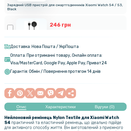
Зарядний USB пристрій для смартгодинників Xiaomi Watch S4 / S3,
Black
246 грн
289 грн
Зарядний пристрій USB для часов Xiaomi Watch S4 Sport 1м, Black
Доставка: Нова Пошта / УкрПошта
Оплата: При отриманні товару, Онлайн оплата:
151 грн
Visa/MasterСard, Google Pay, Apple Pay, Приват24
189 грн
Гарантія: Обмін / Повернення протягом 14 днів
Чохол із захисним склом Protective Cover with Glass для Xiaomi
Watch S4
99 грн
119 грн
Опис
Характеристики
Відгуки (0)
Захисне скло HD Clear для смартгодинника Xiaomi Watch S4
Нейлоновий ремінець Nylon Textile для
Xiaomi Watch
S4
практичний та еластичний ремінець, що ідеально підійде
111 грн
для активного способу життя. Він виготовлений з приємного