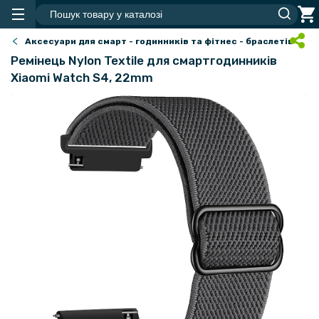
Аксесуари для смарт - годинників та фітнес - браслетів
Ремінець Nylon Textile для смартгодинників
Xiaomi Watch S4, 22mm