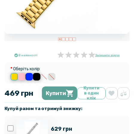
В наявності
Залишити відгук
Оберіть колір
Купити
469 грн
Купити
в один
клік
Купуй разом та отримуй знижку:
629 грн