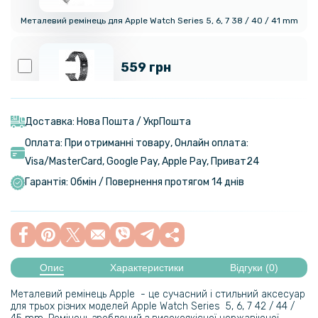
Металевий ремінець для Apple Watch Series 5, 6, 7 38 / 40 / 41 mm
559 грн
Ремінець Stainless Sota для Apple Watch 42 / 44 / 45 / 46 / 49mm
Доставка: Нова Пошта / УкрПошта
144 грн
Оплата: При отриманні товару, Онлайн оплата:
169 грн
Visa/MasterСard, Google Pay, Apple Pay, Приват24
Чохол із захисним склом Protective Cover with Glass для Apple
Гарантія: Обмін / Повернення протягом 14 днів
Watch 45mm
119 грн
149 грн
Опис
Характеристики
Відгуки (0)
Чохол із захисним склом Protective Cover with Glass для Apple
Watch 44mm
Металевий ремінець Apple - це сучасний і стильний аксесуар
для трьох різних моделей Apple Watch Series 5, 6, 7 42 / 44 /
159 грн