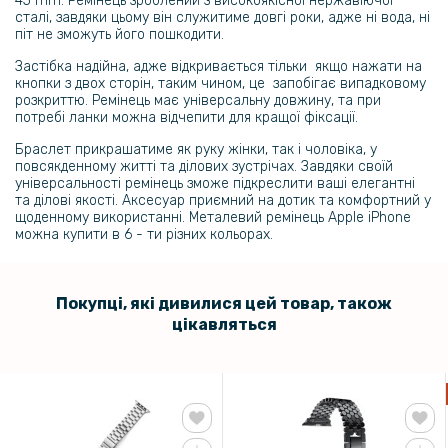
45 mm. Ремінець зроблений з високоякісної нержавіючої
сталі, завдяки цьому він служитиме довгі роки, адже ні вода, ні
199 грн
піт не зможуть його пошкодити.
Протиударна гідрогелева плівка Hydrogel Film для ZTE Blade A71,
Застібка надійна, адже відкривається тільки якщо нажати на
Transparent
кнопки з двох сторін, таким чином, це запобігає випадковому
розкриттю. Ремінець має універсальну довжину, та при
потребі ланки можна відчепити для кращої фіксації.
143 грн
Браслет прикрашатиме як руку жінки, так і чоловіка, у
179 грн
повсякденному житті та ділових зустрічах. Завдяки своїй
універсальності ремінець зможе підкреслити ваші елегантні
Чохол із захисним склом Protective Cover with Glass для Apple
Watch 42mm
та ділові якості. Аксесуар приємний на дотик та комфортний у
щоденному використанні. Металевий ремінець Apple iPhone
можна купити в 6 - ти різних кольорах.
127 грн
159 грн
Покупці, які дивилися цей товар, також
Ремінець Color Transparent для Apple Watch 44mm + Protect Case,
цікавляться
Blue
239 грн
299 грн
Гідрогелева плівка iNobi Matte для Apple iPhone XR, Матова