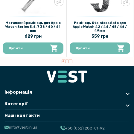
159 грн
199 грн
Металевий ремінець для Apple
Ремінець Stainless Sota для
Watch Series 5, 6, 7 38 / 40 / 41
Apple Watch 42 / 44 / 45 / 46 /
Протиударна гідрогелева плівка Hydrogel Film для Apple Watch
mm
49mm
Series 8 45 mm 3 шт, Transparent
629 грн
559 грн
Купити
Купити
79 грн
119 грн
Захисне скло Tempered Glass 0.3mm для Xiaomi Redmi Note 12 5G
/ Poco X5, Transparent
Інформація
Категорії
Наші контакти
info@vest.in.ua
+38 (032) 288-01-92