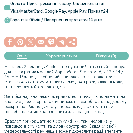
Оплата: При отриманні товару, Онлайн оплата:
Visa/MasterСard, Google Pay, Apple Pay, Приват24
Гарантія: Обмін / Повернення протягом 14 днів
Опис
Характеристики
Відгуки (0)
Металевий ремінець Apple - це сучасний і стильний аксесуар
для трьох різних моделей Apple Watch Series 5, 6, 7 42 / 44 /
45 mm. Ремінець зроблений з високоякісної нержавіючої
сталі, завдяки цьому він служитиме довгі роки, адже ні вода, ні
піт не зможуть його пошкодити.
Застібка надійна, адже відкривається тільки якщо нажати на
кнопки з двох сторін, таким чином, це запобігає випадковому
розкриттю. Ремінець має універсальну довжину, та при
потребі ланки можна відчепити для кращої фіксації.
Браслет прикрашатиме як руку жінки, так і чоловіка, у
повсякденному житті та ділових зустрічах. Завдяки своїй
універсальності ремінець зможе підкреслити ваші елегантні