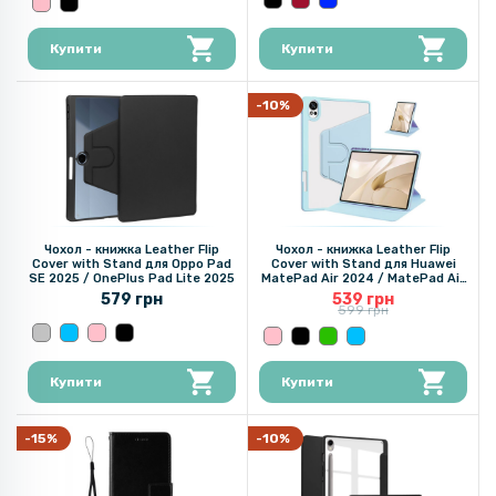
Купити
Купити
-10%
Чохол - книжка Leather Flip
Чохол - книжка Leather Flip
Cover with Stand для Oppo Pad
Cover with Stand для Huawei
SE 2025 / OnePlus Pad Lite 2025​
MatePad Air 2024 / MatePad Air
2025​​
579 грн
539 грн
599 грн
Купити
Купити
-15%
-10%