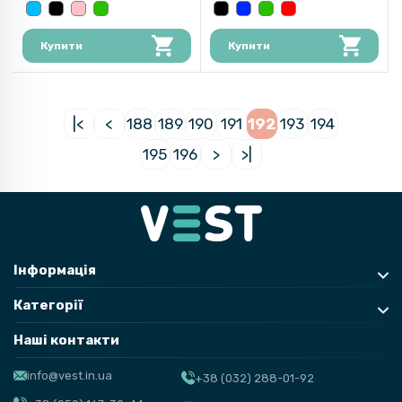
Купити
Купити
|<
<
188
189
190
191
192
193
194
195
196
>
>|
Інформація
Категорії
Наші контакти
info@vest.in.ua
+38 (032) 288-01-92