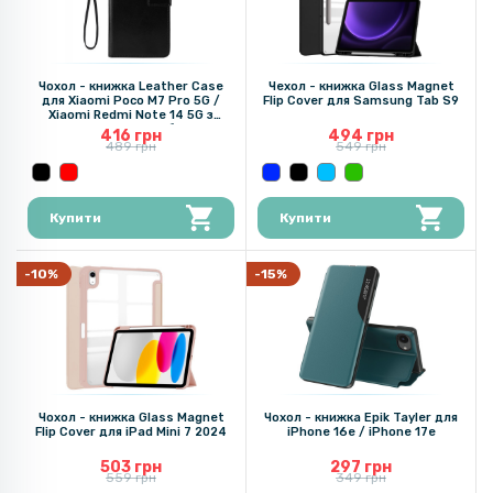
Чохол - книжка Leather Case
Чехол - книжка Glass Magnet
для Xiaomi Poco M7 Pro 5G /
Flip Cover для Samsung Tab S9
Xiaomi Redmi Note 14 5G з
магнітною застібкою
416 грн
494 грн
489 грн
549 грн
Купити
Купити
-10%
-15%
Чохол - книжка Glass Magnet
Чохол - книжка Epik Tayler для
Flip Cover для iPad Mini 7 2024
iPhone 16e / iPhone 17e
503 грн
297 грн
559 грн
349 грн