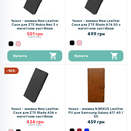
Чохол - книжка New Leather
Чохол - книжка New Leather
Case для ZTE Nubia Neo 3​ з
Case для ZTE Blade A76 5G​​ з
магнітною застібкою
магнітною застібкою
501 грн
499 грн
589 грн
Купити
Купити
-15%
Чохол - книжка New Leather
Чохол - книжка N.BEKUS Leather
Case для ZTE Blade A36 з
PU для Samsung Galaxy A17 4G /
магнітною застібкою
5G
424 грн
459 грн
499 грн