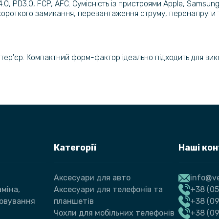
0, PD3.0, FCP, AFC. Сумісність із пристроями Apple, Samsun
короткого замикання, перевантаження струму, перенапруги т
нтер'єр. Компактний форм-фактор ідеально підходить для вик
Категорії
Наші ко
Аксесуари для авто
info@ve
міна,
Аксесуари для телефонів та
+38 (05
говування
планшетів
+38 (09
Чохли для мобільних телефонів
+38 (0