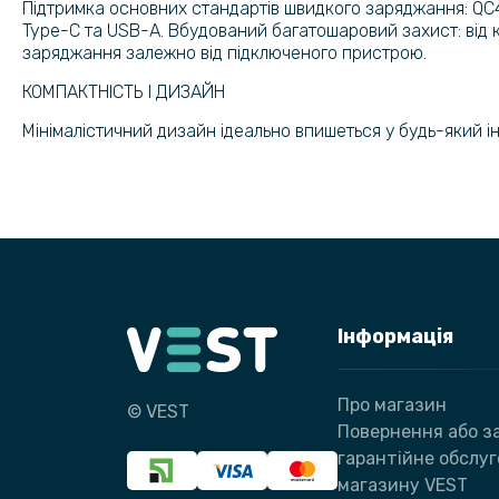
Підтримка основних стандартів швидкого заряджання: QC4.
Type-C та USB-A. Вбудований багатошаровий захист: від 
заряджання залежно від підключеного пристрою.
КОМПАКТНІСТЬ І ДИЗАЙН
Мінімалістичний дизайн ідеально впишеться у будь-який і
Інформація
Про магазин
© VEST
Повернення або за
гарантійне обслу
магазину VEST