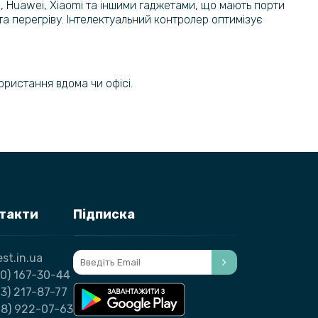
g, Huawei, Xiaomi та іншими гаджетами, що мають порти
а перегріву. Інтелектуальний контролер оптимізує
ористання вдома чи офісі.
нтакти
Підписка
st.in.ua
0) 167-30-44
3) 217-87-77
98) 922-07-63