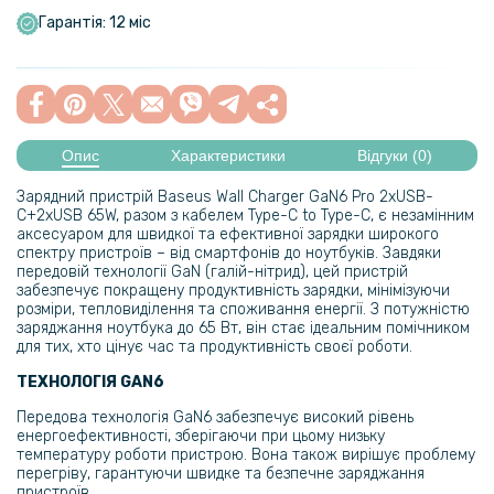
Гарантія: 12 міс
Опис
Характеристики
Відгуки (0)
Зарядний пристрій Baseus Wall Charger GaN6 Pro 2xUSB-
C+2xUSB 65W, разом з кабелем Type-C to Type-C, є незамінним
аксесуаром для швидкої та ефективної зарядки широкого
спектру пристроїв – від смартфонів до ноутбуків. Завдяки
передовій технології GaN (галій-нітрид), цей пристрій
забезпечує покращену продуктивність зарядки, мінімізуючи
розміри, тепловиділення та споживання енергії. З потужністю
заряджання ноутбука до 65 Вт, він стає ідеальним помічником
для тих, хто цінує час та продуктивність своєї роботи.
ТЕХНОЛОГІЯ GAN6
Передова технологія GaN6 забезпечує високий рівень
енергоефективності, зберігаючи при цьому низьку
температуру роботи пристрою. Вона також вирішує проблему
перегріву, гарантуючи швидке та безпечне заряджання
пристроїв.