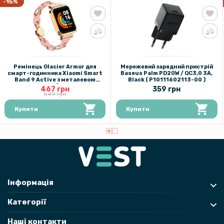
-15%
Ремінець Glacier Armor для
Мережевий зарядний пристрій
смарт-годинника Xiaomi Smart
Baseus Palm PD20W / QC3,0 3A,
Band 9 Active з металевою
Black ( P10111602113-00 )
застібкою
467 грн
359 грн
549 грн
Купити
Купити
Інформація
Категорії
Наші контакти