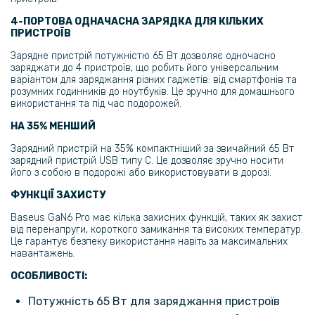
4-ПОРТОВА ОДНАЧАСНА ЗАРЯДКА ДЛЯ КІЛЬКИХ
ПРИСТРОЇВ
Зарядне пристрій потужністю 65 Вт дозволяє одночасно
заряджати до 4 пристроїв, що робить його універсальним
варіантом для заряджання різних гаджетів: від смартфонів та
розумних годинників до ноутбуків. Це зручно для домашнього
використання та під час подорожей.
НА 35% МЕНШИЙ
Зарядний пристрій на 35% компактніший за звичайний 65 Вт
зарядний пристрій USB типу C. Це дозволяє зручно носити
його з собою в подорожі або використовувати в дорозі.
ФУНКЦІЇ ЗАХИСТУ
Baseus GaN6 Pro має кілька захисних функцій, таких як захист
від перенапруги, короткого замикання та високих температур.
Це гарантує безпеку використання навіть за максимальних
навантажень.
ОСОБЛИВОСТІ:
Потужність 65 Вт для заряджання пристроїв