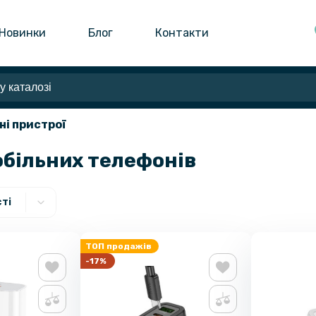
Новинки
Блог
Контакти
ні пристрої
обільних телефонів
ті
ТОП продажів
-17%