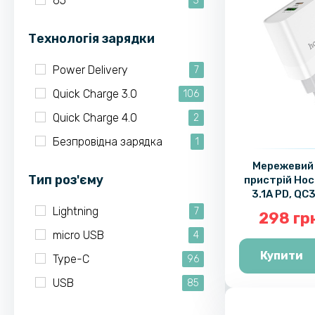
65
3
Технологія зарядки
Power Delivery
7
Quick Charge 3.0
106
Quick Charge 4.0
2
Безпровідна зарядка
1
Мережевий
Тип роз'єму
пристрій Hoc
3.1A PD, QC
кабелю,
Lightning
7
298 гр
micro USB
4
Купити
Type-C
96
USB
85