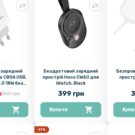
 зарядний
Бездротовий зарядний
Безпров
o C80A USB,
пристрій Hoco CW60 для
пристр
3.0 18W без
iWatch, Black
 White
н
399 грн
3
369 грн
Купити
Купи
-17%