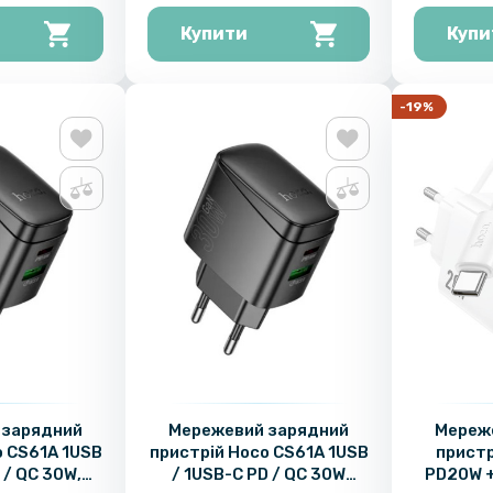
Купити
Купи
-19%
 зарядний
Мережевий зарядний
Мереж
o CS61A 1USB
пристрій Hoco CS61A 1USB
пристр
 / QC 30W,
/ 1USB-C PD / QC 30W
PD20W + 