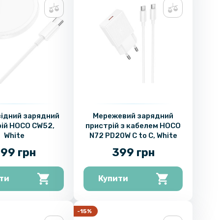
ідний зарядний
Мережевий зарядний
ій HOCO CW52,
пристрій з кабелем HOCO
White
N72 PD20W C to C, White
99 грн
399 грн
ти
Купити
-15%