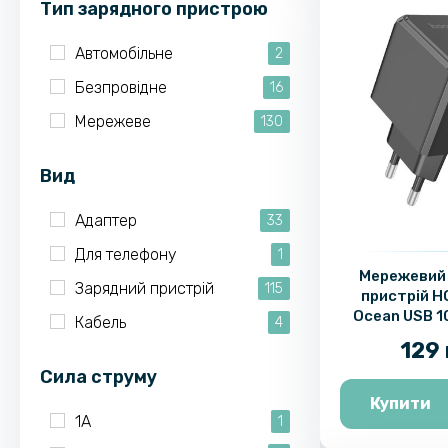
Тип зарядного пристрою
Автомобільне
2
Безпровідне
16
Мережеве
130
Вид
Адаптер
33
Для телефону
1
Мережевий
Зарядний пристрій
115
пристрій H
Ocean USB 10
Кабель
4
129 
Сила струму
Купити
1A
1