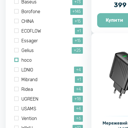
Bla
Baseus
+73
399 
Borofone
+145
Купити
CHINA
+15
ECOFLOW
+1
Essager
+15
Gelius
+25
hoco
LDNIO
+4
Mibrand
+1
Ridea
+4
UGREEN
+18
USAMS
+4
Vention
+6
Мережевий