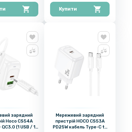
ти
Купити
евий зарядний
Мережевий зарядний
ій Hoco CS54A
пристрій HOCO CS53A
QC3.0 (1 USB / 1
PD25W кабель Type-C to