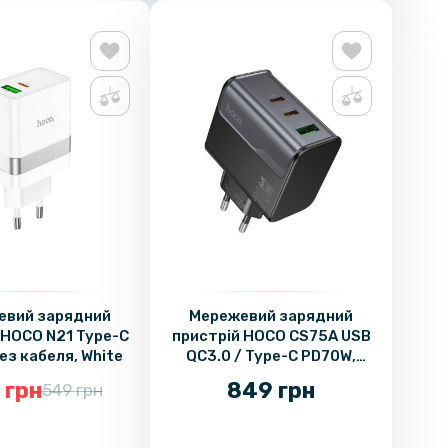
евий зарядний
Мережевий зарядний
 HOCO N21 Type-C
пристрій HOCO CS75A USB
ез кабеля, White
QC3.0 / Type-C PD70W,
Black
 грн
849 грн
549 грн