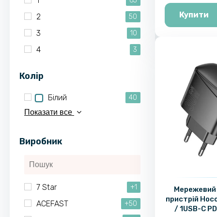
1
65
Купити
2
50
3
10
4
3
Колір
Білий
40
Показати все
Виробник
7 Star
+1
Мережевий
пристрій Hoc
ACEFAST
+50
/ 1USB-C PD