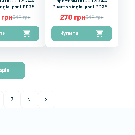
ій HOCO CS24A
пристрій HOCO CS24A
ingle-port PD25W
Puerto single-port PD25W
 cable Type-C to
/ QC3.0 cable Type-C to
 грн
278 грн
349 грн
349 грн
pe-C, Black
Type-C, Black
ти
Купити
арів
7
>
>|