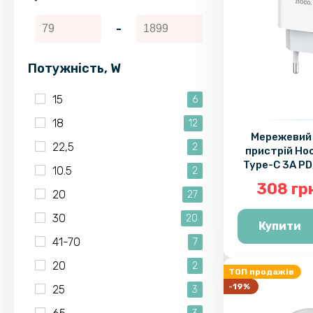
-
Потужність, W
15
6
18
12
Мережевий
22,5
2
пристрій Ho
Type-C 3A PD
10.5
2
без кабел
308 гр
20
27
30
20
Купити
41-70
7
20
2
ТОП продажів
-19%
25
3