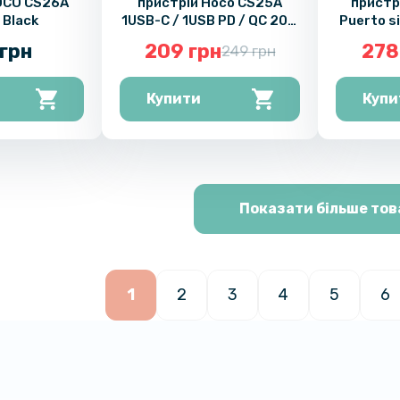
OCO CS26A
пристрій Hoco CS25A
пристр
 Black
1USB-C / 1USB PD / QC 20W
Puerto s
Type-C to Type-C, Black
/ QC3.0
грн
209 грн
278
249 грн
Ty
Купити
Купи
Показати більше тов
1
2
3
4
5
6