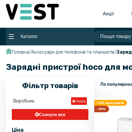
Акції
Каталог
Головна
Аксесуари для телефонів та планшетів
Заряд
Зарядні пристрої hoco для м
Фільтр товарів
По популярнос
Виробник:
hoco
ТОП продажів
-19%
Скинути все
Ціна