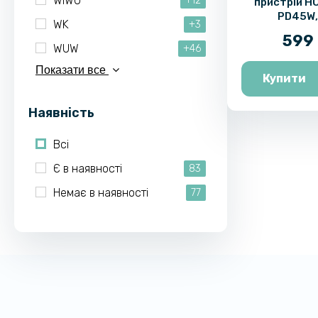
WIWU
+12
пристрій H
PD45W,
WK
+3
599 
WUW
+46
Показати все
Купити
Наявність
Всі
Є в наявності
83
Немає в наявності
77