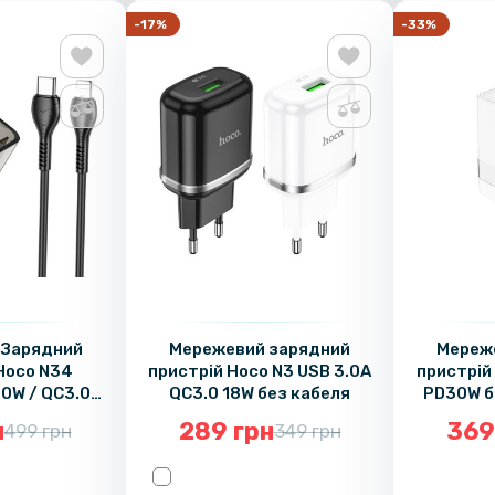
-17%
-33%
 Зарядний
Мережевий зарядний
Мереж
Hoco N34
пристрій Hoco N3 USB 3.0A
пристрій
20W / QC3.0
QC3.0 18W без кабеля
PD30W б
ghtning 1m,
н
289 грн
369
499 грн
349 грн
ck