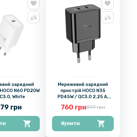
евий зарядний
Мережевий зарядний
 HOCO N60 PD20W
пристрій HOCO N35
C3.0, White
PD45W / QC3.0 2.25 A,
Black
79 грн
760 грн
899 грн
ти
Купити