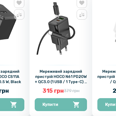
 зарядний
Мережевий зарядний
Мереж
OCO CS11A
пристрій HOCO N61 PD20W
пристрій
.5 W, Black
+ QC3.0 (1 USB / 1 Type-C) +
/ Q
кабель Type-C – Type-C,
грн
315 грн
2
379 грн
Black
Купити
Купи