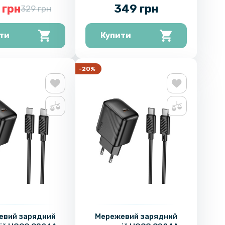
+ кабель Type-C –
Type-C, White
 грн
349 грн
329 грн
pe-C, White
ти
Купити
-20%
евий зарядний
Мережевий зарядний